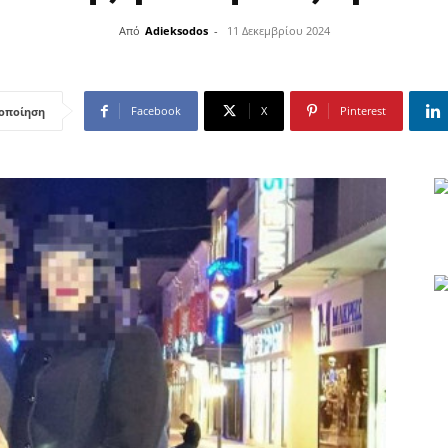
Από
Adieksodos
-
11 Δεκεμβρίου 2024
Facebook
X
Pinterest
οποίηση