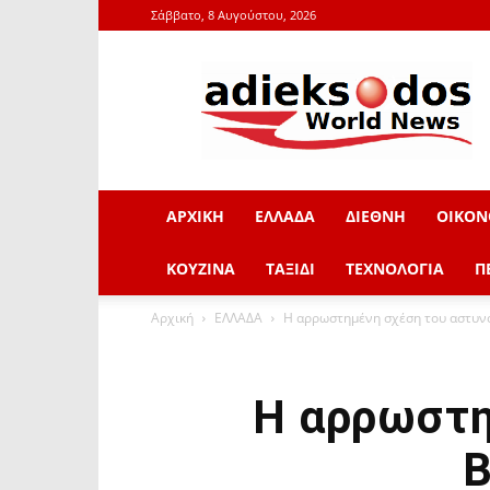
Σάββατο, 8 Αυγούστου, 2026
adieksodos.gr
ΑΡΧΙΚΗ
ΕΛΛΑΔΑ
ΔΙΕΘΝΗ
ΟΙΚΟΝ
ΚΟΥΖΙΝΑ
ΤΑΞΙΔΙ
ΤΕΧΝΟΛΟΓΙΑ
Π
Αρχική
ΕΛΛΑΔΑ
Η αρρωστημένη σχέση του αστυνο
Η αρρωστη
Β