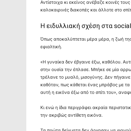
Αντίστοιχα κι εκείνος ανέβαζε κοινές του
καλοκαιρινές διακοπές και άλλοτε στο σπί
Η ειδυλλιακή σχέση στα socia
Όπως αποκαλύπτεται μέρα μέρα, η ζωή της
εφιαλτική.
«Η γυναίκα δεν έβγαινε έξω, καθόλου. Αυτ
στην ουσία την έπλασε. Μπήκε σε μία αρρω
τρέλανε το μυαλό, μισογύνης. Δεν πήγαινε
καθόταν, πως κάθεται ένας μπράβος με τα
αυτή η εικόνα έξω από το σπίτι του», αναφ
Κι ενώ η ίδια περιγράφει ακραία περιστατι
την ακριβώς αντίθετη εικόνα.
Τα πρώτα δείγματα δεν άργησαν να φανού