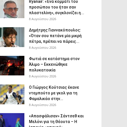
Ryanair: «Ένα κομμάτι του
προσώπου του ήταν σαν
πλαστελίνη», συγκλονίζει η...
8 Αυγούστου 2026
Δημήτρης Γιαννακόπουλος:
«Όταν σου πετάνε μία μικρή
πέτρα, πρέπει να πάρεις...
8 Αυγούστου 2026
Φωτιά σε κατάστημα στον
Άλιμο – Εκκενώθηκε
πολυκατοικία
8 Αυγούστου 2026
Ο Γιώργος Κούτσιας έκανε
ντεμπούτο με γκολ για τη
Φαμαλικάο στην...
8 Αυγούστου 2026
«Απασφάλισαν» Σάντσεθ και
Μελόνι για τη Θέουτα – Η