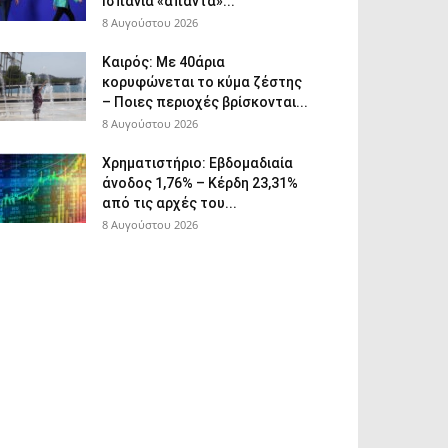
Ισπανία «απαντά»...
8 Αυγούστου 2026
Καιρός: Με 40άρια
κορυφώνεται το κύμα ζέστης
– Ποιες περιοχές βρίσκονται...
8 Αυγούστου 2026
Χρηματιστήριο: Εβδομαδιαία
άνοδος 1,76% – Κέρδη 23,31%
από τις αρχές του...
8 Αυγούστου 2026