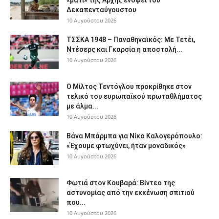
«μάτι» της Αρχής ενόψει του
Δεκαπενταύγουστου
10 Αυγούστου 2026
ΤΣΣΚΑ 1948 – Παναθηναϊκός: Με Τετέι,
Ντέσερς και Γκαρσία η αποστολή...
10 Αυγούστου 2026
Ο Μίλτος Τεντόγλου προκρίθηκε στον
τελικό του ευρωπαϊκού πρωταθλήματος
με άλμα...
10 Αυγούστου 2026
Βάνα Μπάρμπα για Νίκο Καλογερόπουλο:
«Έχουμε φτωχύνει, ήταν μοναδικός»
10 Αυγούστου 2026
Φωτιά στον Κουβαρά: Βίντεο της
αστυνομίας από την εκκένωση σπιτιού
που...
10 Αυγούστου 2026