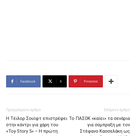
Facebook
X
Pinterest
Προηγούμενο άρθρο
Επόμενο άρθρο
Η Τέιλορ Σουίφτ επιστρέφει
Το ΠΑΣΟΚ «καίει» τα σενάρια
στην κάντρι για χάρη του
για σύμπραξη με τον
«Toy Story 5» – Η πρώτη
Στέφανο Κασσελάκη ως