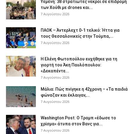
Υεμένη: 38 στρατιώτες νεκροί σε επιδρομή
των Χούθι με drones και...
7 Αυγούστου 2026
ΠΑΟΚ – Άντερλεχτ 0-1 τελικό: Ήττα για
τους Θεσσαλονικείς στην Τούμπα,...
7 Αυγούστου 2026
Η Ελένη Φωτοπούλου ευχήθηκε για τη
γιορτή του Άκη Παυλόπουλου:
«Δεκαπέντε...
7 Αυγούστου 2026
Μάλια: Πώς πνίγηκε η 42χρονη – «Τα παιδιά
φώναζαν και έκλαιγαν,...
7 Αυγούστου 2026
Washington Post: Ο Τραμπ «έδωσε το
χρίσμα» άτυπα στον Βανς για...
7 Αυγούστου 2026