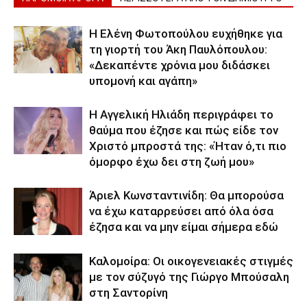
Η Ελένη Φωτοπούλου ευχήθηκε για
τη γιορτή του Άκη Παυλόπουλου:
«Δεκαπέντε χρόνια μου διδάσκει
υπομονή και αγάπη»
Η Αγγελική Ηλιάδη περιγράφει το
θαύμα που έζησε και πώς είδε τον
Χριστό μπροστά της: «Ήταν ό,τι πιο
όμορφο έχω δει στη ζωή μου»
Άριελ Κωνσταντινίδη: Θα μπορούσα
να έχω καταρρεύσει από όλα όσα
έζησα και να μην είμαι σήμερα εδώ
Καλομοίρα: Οι οικογενειακές στιγμές
με τον σύζυγό της Γιώργο Μπούσαλη
στη Σαντορίνη