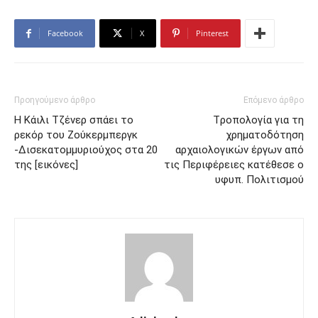
Facebook
X
Pinterest
Προηγούμενο άρθρο
Επόμενο άρθρο
Η Κάιλι Τζένερ σπάει το
Tροπολογία για τη
ρεκόρ του Ζούκερμπεργκ
χρηματοδότηση
-Δισεκατομμυριούχος στα 20
αρχαιολογικών έργων από
της [εικόνες]
τις Περιφέρειες κατέθεσε ο
υφυπ. Πολιτισμού