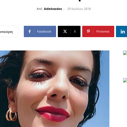
Από
Adieksodos
-
29 Ιουλίου 2018
Facebook
X
Pinterest
οποίηση