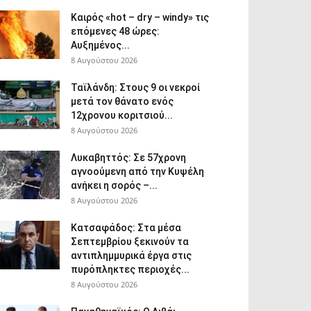
Καιρός «hot – dry – windy» τις
επόμενες 48 ώρες:
Αυξημένος...
8 Αυγούστου 2026
Ταϊλάνδη: Στους 9 οι νεκροί
μετά τον θάνατο ενός
12χρονου κοριτσιού...
8 Αυγούστου 2026
Λυκαβηττός: Σε 57χρονη
αγνοούμενη από την Κυψέλη
ανήκει η σορός –...
8 Αυγούστου 2026
Κατσαφάδος: Στα μέσα
Σεπτεμβρίου ξεκινούν τα
αντιπλημμυρικά έργα στις
πυρόπληκτες περιοχές...
8 Αυγούστου 2026