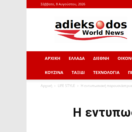
Σάββατο, 8 Αυγούστου, 2026
adieksodos.gr
ΑΡΧΙΚΗ
ΕΛΛΑΔΑ
ΔΙΕΘΝΗ
ΟΙΚΟΝ
ΚΟΥΖΙΝΑ
ΤΑΞΙΔΙ
ΤΕΧΝΟΛΟΓΙΑ
Π
Αρχική
LIFE STYLE
Η εντυπωσιακή παρουσιάστρια
Η εντυπω