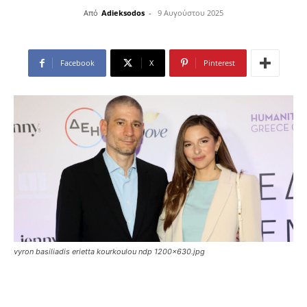
Από
Adieksodos
-
9 Αυγούστου 2025
Facebook
X
Pinterest
vyron basiliadis erietta kourkoulou ndp 1200x630.jpg