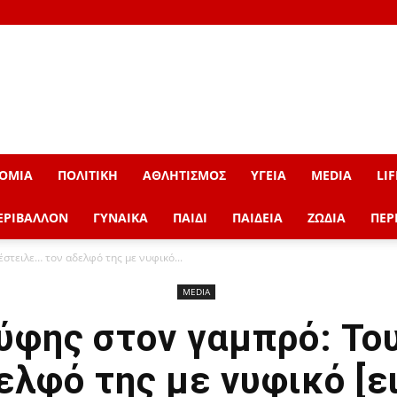
ΟΜΙΑ
ΠΟΛΙΤΙΚΗ
ΑΘΛΗΤΙΣΜΟΣ
ΥΓΕΙΑ
MEDIA
LIF
ΕΡΙΒΑΛΛΟΝ
ΓΥΝΑΙΚΑ
ΠΑΙΔΙ
ΠΑΙΔΕΙΑ
ΖΩΔΙΑ
ΠΕΡ
στειλε… τον αδελφό της με νυφικό...
MEDIA
ύφης στον γαμπρό: Το
ελφό της με νυφικό [ε