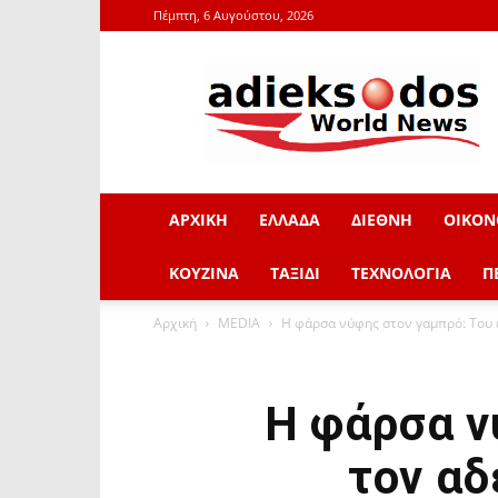
Πέμπτη, 6 Αυγούστου, 2026
adieksodos.gr
ΑΡΧΙΚΗ
ΕΛΛΑΔΑ
ΔΙΕΘΝΗ
ΟΙΚΟΝ
ΚΟΥΖΙΝΑ
ΤΑΞΙΔΙ
ΤΕΧΝΟΛΟΓΙΑ
Π
Αρχική
MEDIA
Η φάρσα νύφης στον γαμπρό: Του έ
Η φάρσα ν
τον αδ