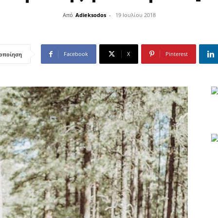
Από
Adieksodos
-
19 Ιουλίου 2018
Facebook
X
Pinterest
οποίηση