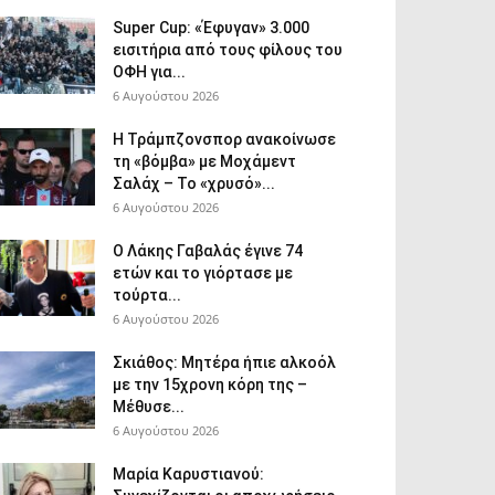
Super Cup: «Έφυγαν» 3.000
εισιτήρια από τους φίλους του
ΟΦΗ για...
6 Αυγούστου 2026
Η Τράμπζονσπορ ανακοίνωσε
τη «βόμβα» με Μοχάμεντ
Σαλάχ – Το «χρυσό»...
6 Αυγούστου 2026
Ο Λάκης Γαβαλάς έγινε 74
ετών και το γιόρτασε με
τούρτα...
6 Αυγούστου 2026
Σκιάθος: Μητέρα ήπιε αλκοόλ
με την 15χρονη κόρη της –
Μέθυσε...
6 Αυγούστου 2026
Μαρία Καρυστιανού: