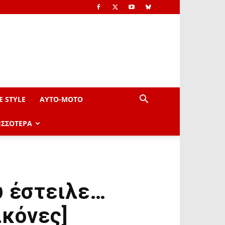
E STYLE
AYTO-ΜOTO
ΙΣΣΟΤΕΡΑ
υ έστειλε…
ικόνες]