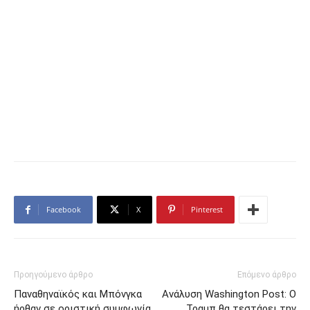
Facebook
X
Pinterest
Προηγούμενο άρθρο
Επόμενο άρθρο
Παναθηναϊκός και Μπόνγκα
Ανάλυση Washington Post: Ο
ήρθαν σε οριστική συμφωνία
Τραμπ θα τεστάρει την