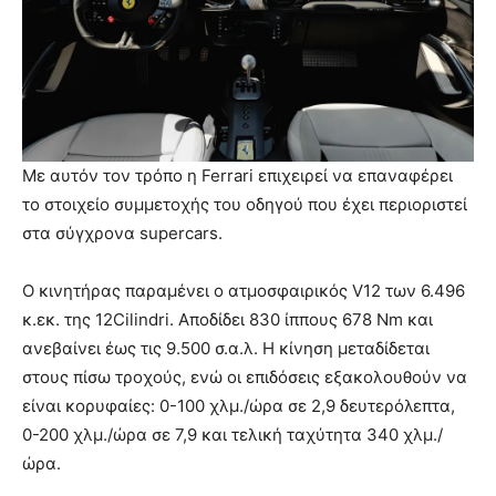
Με αυτόν τον τρόπο η Ferrari επιχειρεί να επαναφέρει
το στοιχείο συμμετοχής του οδηγού που έχει περιοριστεί
στα σύγχρονα supercars.
Ο κινητήρας παραμένει ο ατμοσφαιρικός V12 των 6.496
κ.εκ. της 12Cilindri. Αποδίδει 830 ίππους 678 Nm και
ανεβαίνει έως τις 9.500 σ.α.λ. Η κίνηση μεταδίδεται
στους πίσω τροχούς, ενώ οι επιδόσεις εξακολουθούν να
είναι κορυφαίες: 0-100 χλμ./ώρα σε 2,9 δευτερόλεπτα,
0-200 χλμ./ώρα σε 7,9 και τελική ταχύτητα 340 χλμ./
ώρα.