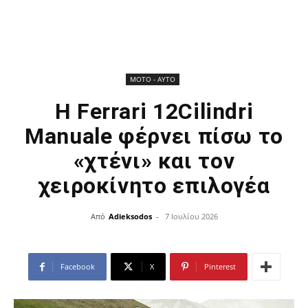
ΜOTO - AYTO
Η Ferrari 12Cilindri
Manuale φέρνει πίσω το
«χτένι» και τον
χειροκίνητο επιλογέα
Από
Adieksodos
-
7 Ιουλίου 2026
Facebook
X
Pinterest