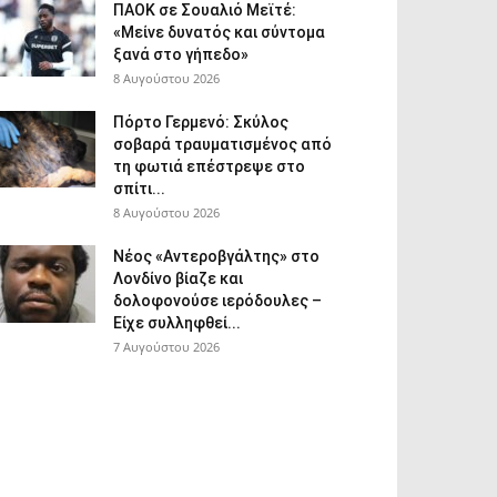
ΠΑΟΚ σε Σουαλιό Μεϊτέ:
«Μείνε δυνατός και σύντομα
ξανά στο γήπεδο»
8 Αυγούστου 2026
Πόρτο Γερμενό: Σκύλος
σοβαρά τραυματισμένος από
τη φωτιά επέστρεψε στο
σπίτι...
8 Αυγούστου 2026
Νέος «Αντεροβγάλτης» στο
Λονδίνο βίαζε και
δολοφονούσε ιερόδουλες –
Είχε συλληφθεί...
7 Αυγούστου 2026