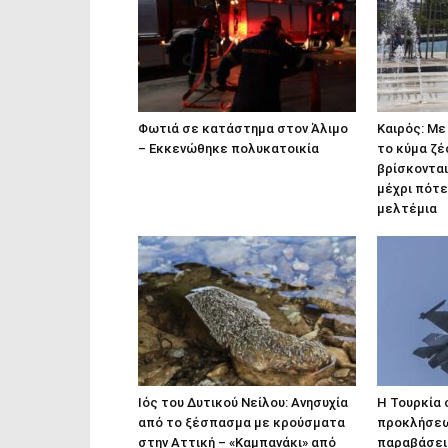
Φωτιά σε κατάστημα στον Άλιμο
Καιρός: Με
– Εκκενώθηκε πολυκατοικία
το κύμα ζέ
βρίσκονται
μέχρι πότε
μελτέμια
Ιός του Δυτικού Νείλου: Ανησυχία
Η Τουρκία 
από το ξέσπασμα με κρούσματα
προκλήσεων
στην Αττική – «Καμπανάκι» από
παραβάσει