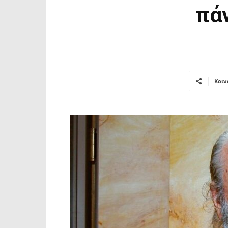
πάν
Κοιν