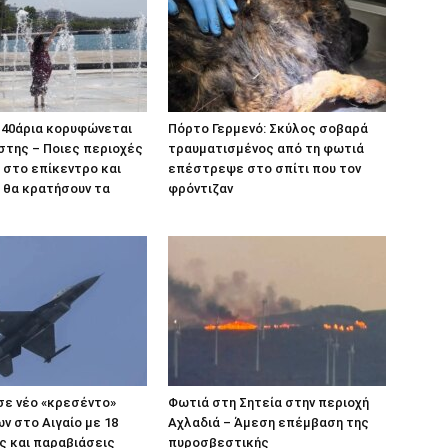
 40άρια κορυφώνεται
Πόρτο Γερμενό: Σκύλος σοβαρά
στης – Ποιες περιοχές
τραυματισμένος από τη φωτιά
 στο επίκεντρο και
επέστρεψε στο σπίτι που τον
 θα κρατήσουν τα
φρόντιζαν
σε νέο «κρεσέντο»
Φωτιά στη Σητεία στην περιοχή
 στο Αιγαίο με 18
Αχλαδιά – Άμεση επέμβαση της
ς και παραβιάσεις
πυροσβεστικής