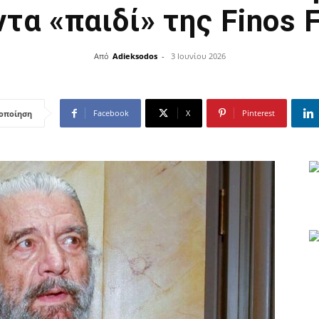
τα «παιδί» της Finos 
Από
Adieksodos
-
3 Ιουνίου 2026
Facebook
X
Pinterest
οποίηση