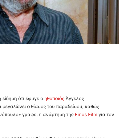
 είδηση ότι έφυγε ο
ηθοποιός
Άγγελος
α μεγαλώνει ο θίασος του παραδείσου, καθώς
νόπουλο» γράφει η ανάρτηση της
Finos Film
για τον