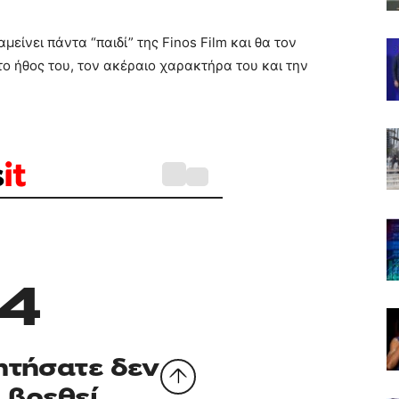
είνει πάντα “παιδί” της Finos Film και θα τον
το ήθος του, τον ακέραιο χαρακτήρα του και την