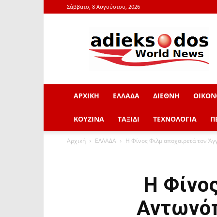
Σάββατο, 8 Αυγούστου, 2026
adieksodos.gr
ΑΡΧΙΚΗ
ΕΛΛΑΔΑ
ΔΙΕΘΝΗ
ΟΙΚΟΝ
ΚΟΥΖΙΝΑ
ΤΑΞΙΔΙ
ΤΕΧΝΟΛΟΓΙΑ
Π
Αρχική
ΕΛΛΑΔΑ
Η Φίνος Φιλμ αποχαιρετά τον Άγγ
Η Φίνο
Αντωνόπ