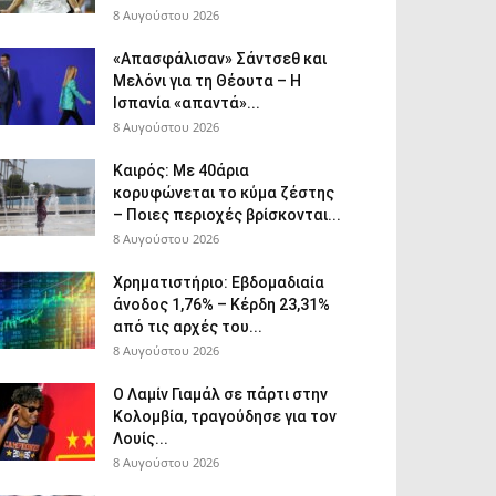
8 Αυγούστου 2026
«Απασφάλισαν» Σάντσεθ και
Μελόνι για τη Θέουτα – Η
Ισπανία «απαντά»...
8 Αυγούστου 2026
Καιρός: Με 40άρια
κορυφώνεται το κύμα ζέστης
– Ποιες περιοχές βρίσκονται...
8 Αυγούστου 2026
Χρηματιστήριο: Εβδομαδιαία
άνοδος 1,76% – Κέρδη 23,31%
από τις αρχές του...
8 Αυγούστου 2026
Ο Λαμίν Γιαμάλ σε πάρτι στην
Κολομβία, τραγούδησε για τον
Λουίς...
8 Αυγούστου 2026