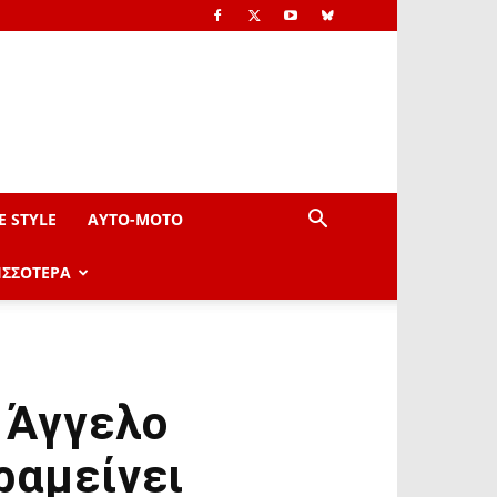
E STYLE
AYTO-ΜOTO
ΙΣΣΟΤΕΡΑ
 Άγγελο
ραμείνει