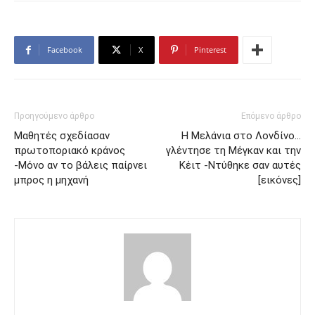
Facebook
X
Pinterest
Προηγούμενο άρθρο
Επόμενο άρθρο
Μαθητές σχεδίασαν
Η Μελάνια στο Λονδίνο…
πρωτοποριακό κράνος
γλέντησε τη Μέγκαν και την
-Μόνο αν το βάλεις παίρνει
Κέιτ -Ντύθηκε σαν αυτές
μπρος η μηχανή
[εικόνες]