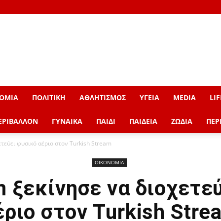
ΟΜΙΑ
ΠΟΛΙΤΙΚΗ
ΑΘΛΗΤΙΣΜΟΣ
ΥΓΕΙΑ
MEDIA
LIF
ΕΡΙΒΑΛΛΟΝ
ΓΥΝΑΙΚΑ
ΠΑΙΔΙ
ΠΑΙΔΕΙΑ
ΖΩΔΙΑ
ΠΕΡ
τεύει φυσικό αέριο στον Turkish Stream
ΟΙΚΟΝΟΜΙΑ
 ξεκίνησε να διοχετε
έριο στον Turkish Stre