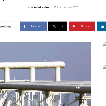
Από
Adieksodos
-
27 Ιανουαρίου 2020
Facebook
X
Pinterest
οποίηση