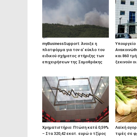
myBusinessSupport: Άνοιξε η
Υπουργείο 
πλατφόρμα για τον α’ κύκλο του
Ανακοινώθη
ειδικού σχήματος στήριξης των
και 860 τμ
επιχειρήσεων της Σαμοθράκης
ξεκινούν οι
Χρηματιστήριο: Πτώση κατά 0,59%
Λαϊκή αγορ
– Στα 320,42 εκατ. ευρώ ο τζίρος
τιμές σε φ