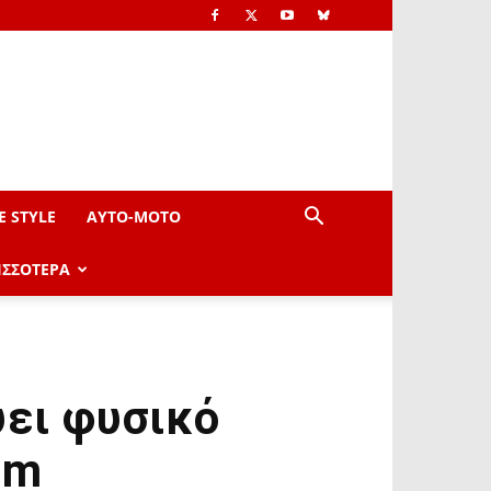
E STYLE
AYTO-ΜOTO
ΙΣΣΟΤΕΡΑ
ύει φυσικό
am