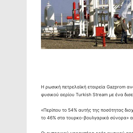
Η ρωσική πετρελαϊκή εταιρεία Gazprom αν
φυσικού αερίου Turkish Stream με ένα δισ
«Περίπου το 54% αυτής της ποσότητας διο
το 46% στα τουρκο-βουλγαρικά σύνορα» α