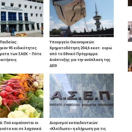
Παιδείας:
Υπουργείο Οικονομικών:
καν 95 ειδικότητες
Χρηματοδότηση 204,6 εκατ. ευρώ
ήματα των ΣΑΕΚ – Πότε
από το Εθνικό Πρόγραμμα
 αιτήσεις
Ανάπτυξης για την ανάπλαση της
ΔΕΘ
ά: Πού κυμαίνονται οι
Διορισμοί εκπαιδευτικών:
ρούτα και σε λαχανικά
«Κλείδωσε» η κλήρωση για τις