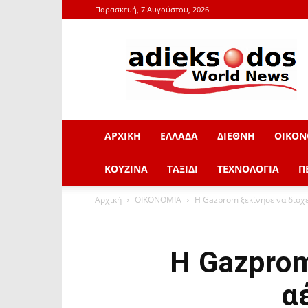
Παρασκευή, 7 Αυγούστου, 2026
adieksodos.gr
ΑΡΧΙΚΗ
ΕΛΛΑΔΑ
ΔΙΕΘΝΗ
ΟΙΚΟΝ
ΚΟΥΖΙΝΑ
ΤΑΞΙΔΙ
ΤΕΧΝΟΛΟΓΙΑ
Π
Αρχική
ΟΙΚΟΝΟΜΙΑ
Η Gazprom ξεκίνησε να διοχε
Η Gazprom
α