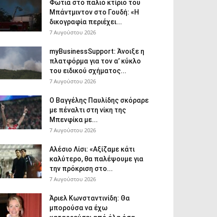
Φωτιά στο παλιό κτίριο του
Μπάντμιντον στο Γουδή: «Η
δικογραφία περιέχει...
7 Αυγούστου 2026
myBusinessSupport: Άνοιξε η
πλατφόρμα για τον α’ κύκλο
του ειδικού σχήματος...
7 Αυγούστου 2026
Ο Βαγγέλης Παυλίδης σκόραρε
με πέναλτι στη νίκη της
Μπενφίκα με...
7 Αυγούστου 2026
Αλέσιο Λίσι: «Αξίζαμε κάτι
καλύτερο, θα παλέψουμε για
την πρόκριση στο...
7 Αυγούστου 2026
Άριελ Κωνσταντινίδη: Θα
μπορούσα να έχω