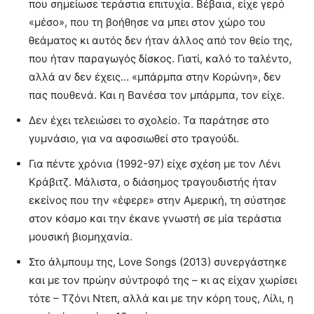
που σημείωσε τεράστια επιτυχία. Βέβαια, είχε γερό
«μέσο», που τη βοήθησε να μπει στον χώρο του
θεάματος κι αυτός δεν ήταν άλλος από τον θείο της,
που ήταν παραγωγός δίσκος. Γιατί, καλό το ταλέντο,
αλλά αν δεν έχεις… «μπάρμπα στην Κορώνη», δεν
πας πουθενά. Και η Βανέσα τον μπάρμπα, τον είχε.
Δεν έχει τελειώσει το σχολείο. Τα παράτησε στο
γυμνάσιο, για να αφοσιωθεί στο τραγούδι.
Για πέντε χρόνια (1992-97) είχε σχέση με τον Λένι
Κράβιτζ. Μάλιστα, ο διάσημος τραγουδιστής ήταν
εκείνος που την «έφερε» στην Αμερική, τη σύστησε
στον κόσμο και την έκανε γνωστή σε μία τεράστια
μουσική βιομηχανία.
Στο άλμπουμ της, Love Songs (2013) συνεργάστηκε
και με τον πρώην σύντροφό της – κι ας είχαν χωρίσει
τότε – Τζόνι Ντεπ, αλλά και με την κόρη τους, Λίλι, η