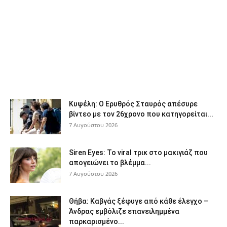
Κυψέλη: Ο Ερυθρός Σταυρός απέσυρε
βίντεο με τον 26χρονο που κατηγορείται...
7 Αυγούστου 2026
Siren Eyes: Το viral τρικ στο μακιγιάζ που
απογειώνει το βλέμμα...
7 Αυγούστου 2026
Θήβα: Καβγάς ξέφυγε από κάθε έλεγχο –
Άνδρας εμβόλιζε επανειλημμένα
παρκαρισμένο...