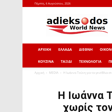
Πέμπτη, 6 Αυγούστου, 2026
adieksodos.gr
ΑΡΧΙΚΗ
ΕΛΛΑΔΑ
ΔΙΕΘΝΗ
ΟΙΚΟΝ
ΚΟΥΖΙΝΑ
ΤΑΞΙΔΙ
ΤΕΧΝΟΛΟΓΙΑ
Π
Αρχική
MEDIA
Η Ιωάννα Τούνη για τα γενέθλια στη
Η Ιωάννα Τ
χωρίς τον