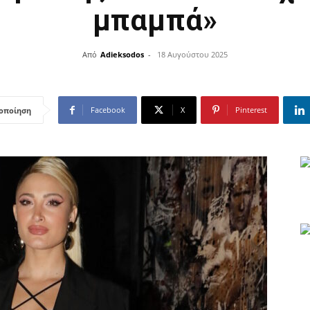
μπαμπά»
Από
Adieksodos
-
18 Αυγούστου 2025
Facebook
X
Pinterest
οποίηση