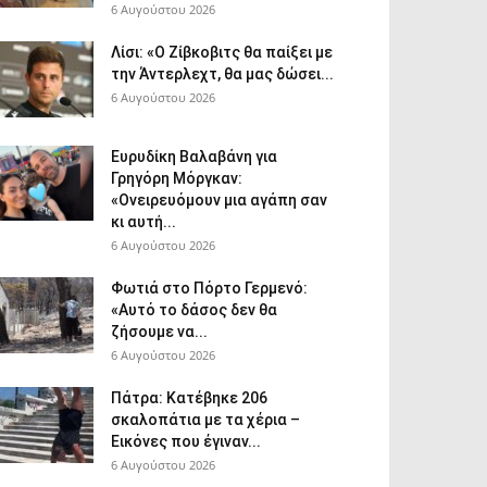
6 Αυγούστου 2026
Λίσι: «Ο Ζίβκοβιτς θα παίξει με
την Άντερλεχτ, θα μας δώσει...
6 Αυγούστου 2026
Ευρυδίκη Βαλαβάνη για
Γρηγόρη Μόργκαν:
«Ονειρευόμουν μια αγάπη σαν
κι αυτή...
6 Αυγούστου 2026
Φωτιά στο Πόρτο Γερμενό:
«Αυτό το δάσος δεν θα
ζήσουμε να...
6 Αυγούστου 2026
Πάτρα: Κατέβηκε 206
σκαλοπάτια με τα χέρια –
Εικόνες που έγιναν...
6 Αυγούστου 2026