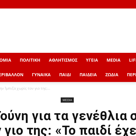
ΟΜΙΑ
ΠΟΛΙΤΙΚΗ
ΑΘΛΗΤΙΣΜΟΣ
ΥΓΕΙΑ
MEDIA
LIF
ΕΡΙΒΑΛΛΟΝ
ΓΥΝΑΙΚΑ
ΠΑΙΔΙ
ΠΑΙΔΕΙΑ
ΖΩΔΙΑ
ΠΕΡ
ν Ίμπιζα χωρίς τον γιο της:...
MEDIA
ούνη για τα γενέθλια 
 γιο της: «Το παιδί έχε