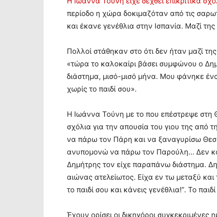
Η Ιωάννα Τούνη είχε δεχθεί επικριτικά σχόλ
περίοδο η χώρα δοκιμαζόταν από τις σαρωτι
και έκανε γενέθλια στην Ισπανία. Μαζί τη
Πολλοί στάθηκαν στο ότι δεν ήταν μαζί της
«τώρα το καλοκαίρι βάσει συμφώνου ο Δημ
διάστημα, μισό-μισό μήνα. Μου φάνηκε ένα
χωρίς το παιδί σου».
Η Ιωάννα Τούνη με το που επέστρεψε στη 
σχόλια για την απουσία του γιου της από 
να πάρω τον Πάρη και να ξαναγυρίσω Θεσσ
ανυπομονώ να πάρω τον Παρούλη… Δεν κα
Δημήτρης τον είχε παραπάνω διάστημα. Δη
αιώνας ατελείωτος. Είχα εν τω μεταξύ και
το παιδί σου και κάνεις γενέθλια!”. Το παιδ
Έχουν ορίσει οι δικηγόροι συγκεκριμένες η