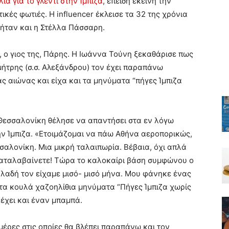
ια για το γλέντι στην Ίμπιζα
, επειδή εκείνη την
κές φωτιές. Η influencer έκλεισε τα 32 της χρόνια
ς ήταν και η Στέλλα Πάσσαρη.
, ο γιος της, Πάρης. Η Ιωάννα Τούνη ξεκαθάρισε πως
ήτρης (σ.σ. Αλεξάνδρου) τον έχει παραπάνω
ς αιώνας και είχα και τα μηνύματα “πήγες Ίμπιζα
Θεσσαλονίκη θέλησε να απαντήσει στα εν λόγω
την Ίμπιζα. «Ετοιμάζομαι να πάω Αθήνα αεροπορικώς,
αλονίκη. Μια μικρή ταλαιπωρία. Βέβαια, όχι απλά
ταλαβαίνετε! Τώρα το καλοκαίρι βάση συμφώνου ο
λαδή τον είχαμε μισό- μισό μήνα. Μου φάνηκε ένας
 τα κουλά χαζοηλίθια μηνύματα “Πήγες Ίμπιζα χωρίς
ί έχει και έναν μπαμπά.
μέρες στις οποίες θα βλέπει παραπάνω και τον