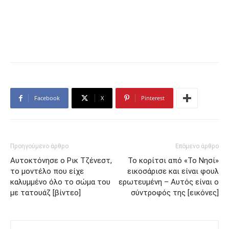
Facebook
X
Pinterest
Προηγούμενο άρθρο
Επόμενο άρθρο
Αυτοκτόνησε ο Ρικ Τζένεστ,
Το κορίτσι από «Το Νησί»
το μοντέλο που είχε
εικοσάρισε και είναι φουλ
καλυμμένο όλο το σώμα του
ερωτευμένη – Αυτός είναι ο
με τατουάζ [βίντεο]
σύντροφός της [εικόνες]