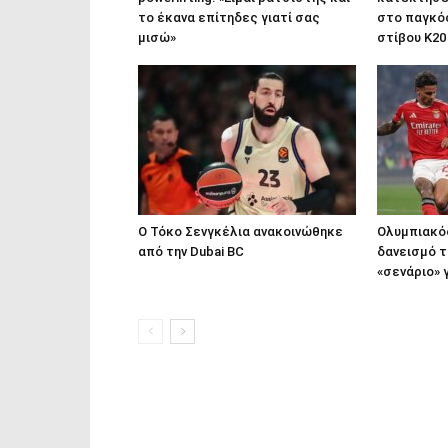
το έκανα επίτηδες γιατί σας
στο παγκό
μισώ»
στίβου Κ20
Ο Τόκο Σενγκέλια ανακοινώθηκε
Ολυμπιακός
από την Dubai BC
δανεισμό τ
«σενάριο» γ