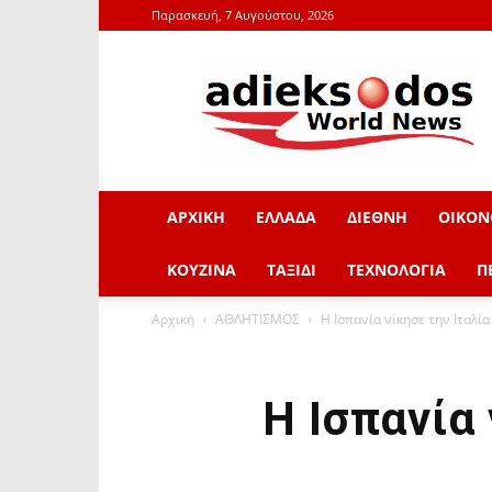
Παρασκευή, 7 Αυγούστου, 2026
adieksodos.gr
ΑΡΧΙΚΗ
ΕΛΛΑΔΑ
ΔΙΕΘΝΗ
ΟΙΚΟΝ
ΚΟΥΖΙΝΑ
ΤΑΞΙΔΙ
ΤΕΧΝΟΛΟΓΙΑ
Π
Αρχική
ΑΘΛΗΤΙΣΜΟΣ
Η Ισπανία νίκησε την Ιταλί
Η Ισπανία