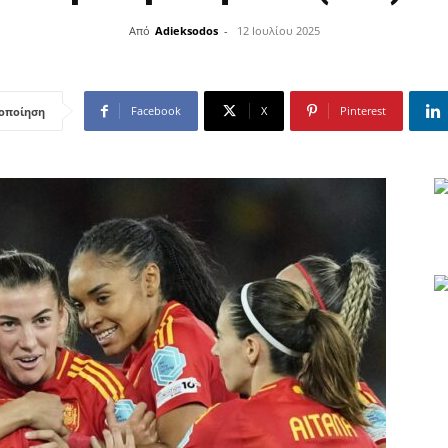
Από
Adieksodos
-
12 Ιουλίου 2025
Facebook
X
Pinterest
οποίηση