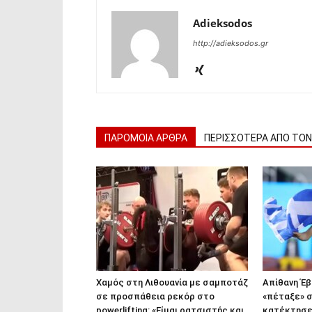
Adieksodos
http://adieksodos.gr
ΠΑΡΟΜΟΙΑ ΑΡΘΡΑ
ΠΕΡΙΣΣΟΤΕΡΑ ΑΠΟ ΤΟ
Χαμός στη Λιθουανία με σαμποτάζ
Απίθανη Έ
σε προσπάθεια ρεκόρ στο
«πέταξε» σ
powerlifting: «Είμαι ρατσιστής και
κατέκτησε