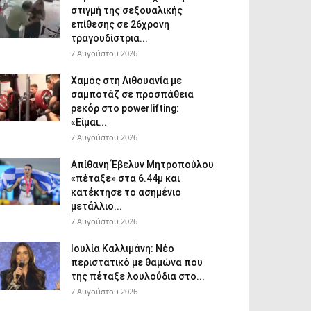
στιγμή της σεξουαλικής
επίθεσης σε 26χρονη
τραγουδίστρια...
7 Αυγούστου 2026
Χαμός στη Λιθουανία με
σαμποτάζ σε προσπάθεια
ρεκόρ στο powerlifting:
«Είμαι...
7 Αυγούστου 2026
Απίθανη Έβελυν Μητροπούλου
«πέταξε» στα 6.44μ και
κατέκτησε το ασημένιο
μετάλλιο...
7 Αυγούστου 2026
Ιουλία Καλλιμάνη: Νέο
περιστατικό με θαμώνα που
της πέταξε λουλούδια στο...
7 Αυγούστου 2026