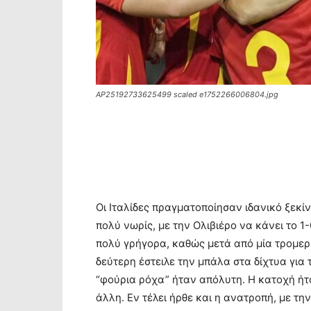
AP25192733625499 scaled e1752266006804.jpg
Οι Ιταλίδες πραγματοποίησαν ιδανικό ξε
πολύ νωρίς, με την Ολιβιέρο να κάνει το 1
πολύ γρήγορα, καθώς μετά από μία τρομερή
δεύτερη έστειλε την μπάλα στα δίχτυα για τ
“φούρια ρόχα” ήταν απόλυτη. Η κατοχή ήτα
άλλη. Εν τέλει ήρθε και η ανατροπή, με την