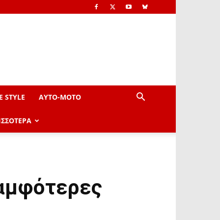
E STYLE
AYTO-ΜOTO
ΙΣΣΟΤΕΡΑ
 αμφότερες