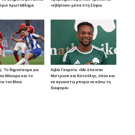
σμιο πρωτάθλημα
«σβήσουν» μέσα στη Σόφια
: Το δημοσίευμα για
Λιβάι Γκαρσία: «Με έπεισαν
ου Μόουρα και το
Νίστρουπ και Κοτσόλης, όπου και
ια τον Βίνια
να αγωνιστώ μπορώ να κάνω τη
διαφορά»