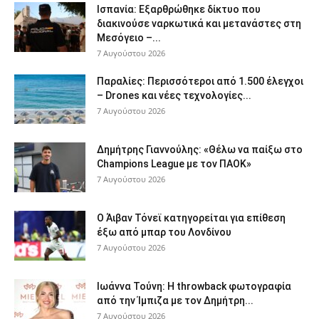
Ισπανία: Εξαρθρώθηκε δίκτυο που
διακινούσε ναρκωτικά και μετανάστες στη
Μεσόγειο –...
7 Αυγούστου 2026
Παραλίες: Περισσότεροι από 1.500 έλεγχοι
– Drones και νέες τεχνολογίες...
7 Αυγούστου 2026
Δημήτρης Γιαννούλης: «Θέλω να παίξω στο
Champions League με τον ΠΑΟΚ»
7 Αυγούστου 2026
Ο Άιβαν Τόνεϊ κατηγορείται για επίθεση
έξω από μπαρ του Λονδίνου
7 Αυγούστου 2026
Ιωάννα Τούνη: Η throwback φωτογραφία
από την Ίμπιζα με τον Δημήτρη...
7 Αυγούστου 2026