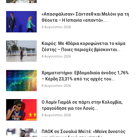
«Απασφάλισαν» Σάντσεθ και Μελόνι για τη
Θέουτα – Η Ισπανία «απαντά»...
8 Αυγούστου 2026
Καιρός: Με 40άρια κορυφώνεται το κύμα
ζέστης – Ποιες περιοχές βρίσκονται...
8 Αυγούστου 2026
Χρηματιστήριο: Εβδομαδιαία άνοδος 1,76%
– Κέρδη 23,31% από τις αρχές του...
8 Αυγούστου 2026
Ο Λαμίν Γιαμάλ σε πάρτι στην Κολομβία,
τραγούδησε για τον Λουίς...
8 Αυγούστου 2026
ΠΑΟΚ σε Σουαλιό Μεϊτέ: «Μείνε δυνατός