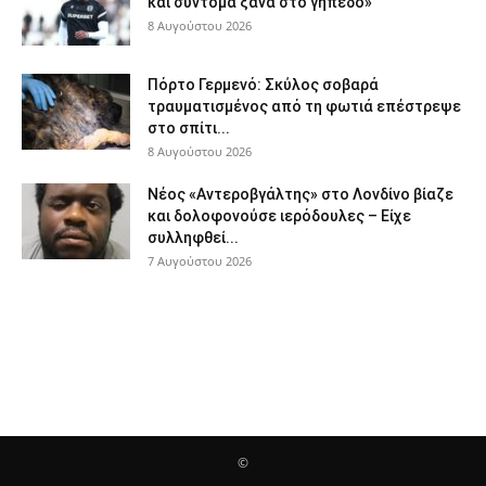
και σύντομα ξανά στο γήπεδο»
8 Αυγούστου 2026
Πόρτο Γερμενό: Σκύλος σοβαρά
τραυματισμένος από τη φωτιά επέστρεψε
στο σπίτι...
8 Αυγούστου 2026
Νέος «Αντεροβγάλτης» στο Λονδίνο βίαζε
και δολοφονούσε ιερόδουλες – Είχε
συλληφθεί...
7 Αυγούστου 2026
©