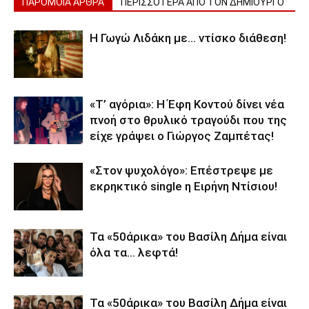
ΠΑΡΟΜΟΙΑ ΑΡΘΡΑ
ΠΕΡΙΣΣΟΤΕΡΑ ΑΠΟ ΤΟΝ ΔΗΜΙΟΥΡΓΟ
Η Γωγώ Λιδάκη με… ντίσκο διάθεση!
«Τ’ αγόρια»: Η Έφη Κοντού δίνει νέα
πνοή στο θρυλικό τραγούδι που της
είχε γράψει ο Γιώργος Ζαμπέτας!
«Στον ψυχολόγο»: Επέστρεψε με
εκρηκτικό single η Ειρήνη Ντίσιου!
Τα «50άρικα» του Βασίλη Δήμα είναι
όλα τα… λεφτά!
Τα «50άρικα» του Βασίλη Δήμα είναι