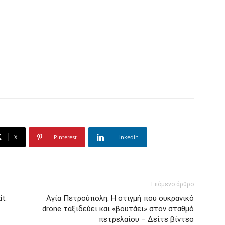
X
Pinterest
Linkedin
Επόμενο άρθρο
t:
Αγία Πετρούπολη: Η στιγμή που ουκρανικό
drone ταξιδεύει και «βουτάει» στον σταθμό
πετρελαίου – Δείτε βίντεο