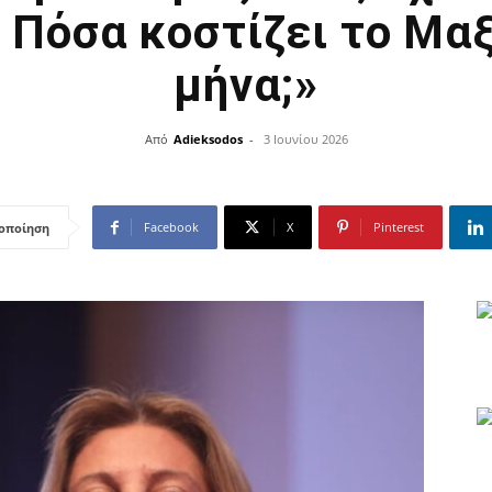
Πόσα κοστίζει το Μα
μήνα;»
Από
Adieksodos
-
3 Ιουνίου 2026
Facebook
X
Pinterest
οποίηση