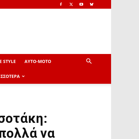
E STYLE
AYTO-ΜOTO
ΙΣΣΟΤΕΡΑ
σοτάκη:
 πολλά να