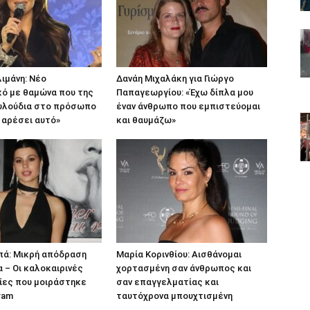
λιμάνη: Νέο
Δανάη Μιχαλάκη για Γιώργο
κό με θαμώνα που της
Παπαγεωργίου: «Έχω δίπλα μου
υλούδια στο πρόσωπο
έναν άνθρωπο που εμπιστεύομαι
’ αρέσει αυτό»
και θαυμάζω»
πά: Μικρή απόδραση
Μαρία Κορινθίου: Αισθάνομαι
α – Οι καλοκαιρινές
χορτασμένη σαν άνθρωπος και
ες που μοιράστηκε
σαν επαγγελματίας και
ram
ταυτόχρονα μπουχτισμένη