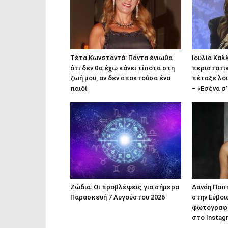
Τέτα Κωνσταντά: Πάντα ένιωθα
Ιουλία Καλ
ότι δεν θα έχω κάνει τίποτα στη
περιστατι
ζωή μου, αν δεν αποκτούσα ένα
πέταξε λο
παιδί
– «Εσένα σ
Ζώδια: Οι προβλέψεις για σήμερα
Δανάη Παπ
Παρασκευή 7 Αυγούστου 2026
στην Εύβοι
φωτογραφί
στο Instag