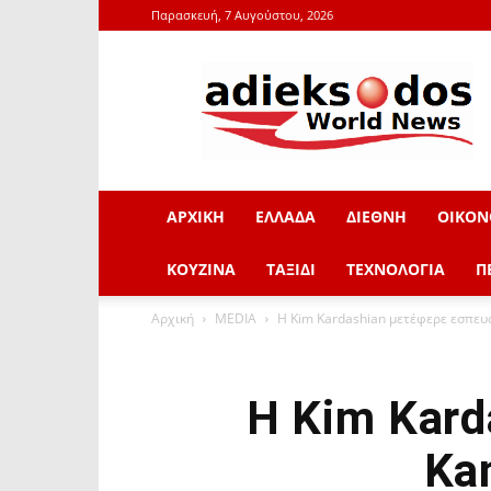
Παρασκευή, 7 Αυγούστου, 2026
adieksodos.gr
ΑΡΧΙΚΗ
ΕΛΛΑΔΑ
ΔΙΕΘΝΗ
ΟΙΚΟΝ
ΚΟΥΖΙΝΑ
ΤΑΞΙΔΙ
ΤΕΧΝΟΛΟΓΙΑ
Π
Αρχική
MEDIA
Η Kim Kardashian μετέφερε εσπευ
Η Kim Kar
Ka