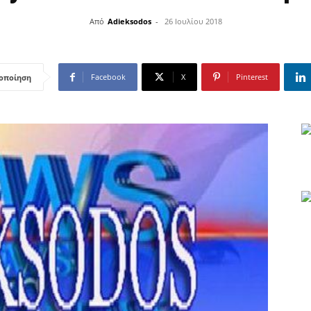
Από
Adieksodos
-
26 Ιουλίου 2018
Facebook
X
Pinterest
οποίηση