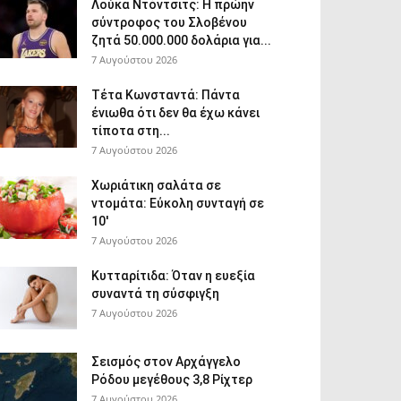
Λούκα Ντόντσιτς: Η πρώην
σύντροφος του Σλοβένου
ζητά 50.000.000 δολάρια για...
7 Αυγούστου 2026
Τέτα Κωνσταντά: Πάντα
ένιωθα ότι δεν θα έχω κάνει
τίποτα στη...
7 Αυγούστου 2026
Χωριάτικη σαλάτα σε
ντομάτα: Εύκολη συνταγή σε
10′
7 Αυγούστου 2026
Κυτταρίτιδα: Όταν η ευεξία
συναντά τη σύσφιγξη
7 Αυγούστου 2026
Σεισμός στον Αρχάγγελο
Ρόδου μεγέθους 3,8 Ρίχτερ
7 Αυγούστου 2026