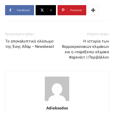
Facebook
X
Pinterest
Προηγούμενο άρθρο
Επόμενο άρθρο
Το αποκαλυπτικό ολόσωμο
Η ιστορία των
της Έυης Αδάμ – Newsbeast
θερμοκρασιακών κλιμάκων
και η «παράξενη» κλίμακα
Φαρενάιτ | Περιβάλλον
Adieksodos