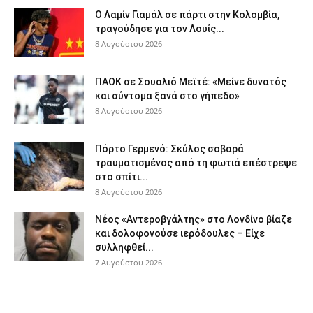
Ο Λαμίν Γιαμάλ σε πάρτι στην Κολομβία,
τραγούδησε για τον Λουίς...
8 Αυγούστου 2026
ΠΑΟΚ σε Σουαλιό Μεϊτέ: «Μείνε δυνατός
και σύντομα ξανά στο γήπεδο»
8 Αυγούστου 2026
Πόρτο Γερμενό: Σκύλος σοβαρά
τραυματισμένος από τη φωτιά επέστρεψε
στο σπίτι...
8 Αυγούστου 2026
Νέος «Αντεροβγάλτης» στο Λονδίνο βίαζε
και δολοφονούσε ιερόδουλες – Είχε
συλληφθεί...
7 Αυγούστου 2026