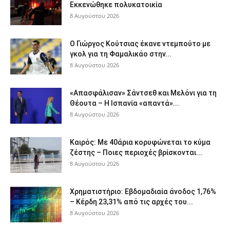
Εκκενώθηκε πολυκατοικία
8 Αυγούστου 2026
Ο Γιώργος Κούτσιας έκανε ντεμπούτο με
γκολ για τη Φαμαλικάο στην...
8 Αυγούστου 2026
«Απασφάλισαν» Σάντσεθ και Μελόνι για τη
Θέουτα – Η Ισπανία «απαντά»...
8 Αυγούστου 2026
Καιρός: Με 40άρια κορυφώνεται το κύμα
ζέστης – Ποιες περιοχές βρίσκονται...
8 Αυγούστου 2026
Χρηματιστήριο: Εβδομαδιαία άνοδος 1,76%
– Κέρδη 23,31% από τις αρχές του...
8 Αυγούστου 2026