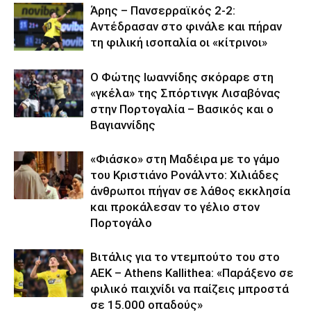
Άρης – Πανσερραϊκός 2-2:
Αντέδρασαν στο φινάλε και πήραν
τη φιλική ισοπαλία οι «κίτρινοι»
Ο Φώτης Ιωαννίδης σκόραρε στη
«γκέλα» της Σπόρτινγκ Λισαβόνας
στην Πορτογαλία – Βασικός και ο
Βαγιαννίδης
«Φιάσκο» στη Μαδέιρα με το γάμο
του Κριστιάνο Ρονάλντο: Χιλιάδες
άνθρωποι πήγαν σε λάθος εκκλησία
και προκάλεσαν το γέλιο στον
Πορτογάλο
Βιτάλις για το ντεμπούτο του στο
ΑΕΚ – Athens Kallithea: «Παράξενο σε
φιλικό παιχνίδι να παίζεις μπροστά
σε 15.000 οπαδούς»