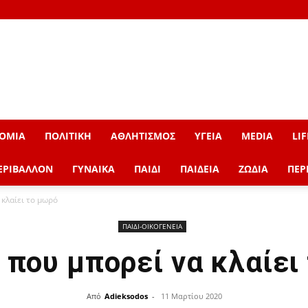
ΟΜΙΑ
ΠΟΛΙΤΙΚΗ
ΑΘΛΗΤΙΣΜΟΣ
ΥΓΕΙΑ
MEDIA
LIF
ΕΡΙΒΑΛΛΟΝ
ΓΥΝΑΙΚΑ
ΠΑΙΔΙ
ΠΑΙΔΕΙΑ
ΖΩΔΙΑ
ΠΕΡ
 κλαίει το μωρό
ΠΑΙΔΙ-ΟΙΚΟΓΕΝΕΙΑ
ι που μπορεί να κλαίει
Από
Adieksodos
-
11 Μαρτίου 2020