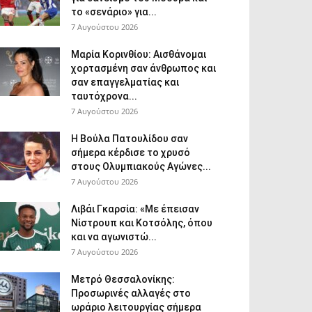
το «σενάριο» για...
7 Αυγούστου 2026
Μαρία Κορινθίου: Αισθάνομαι
χορτασμένη σαν άνθρωπος και
σαν επαγγελματίας και
ταυτόχρονα...
7 Αυγούστου 2026
Η Βούλα Πατουλίδου σαν
σήμερα κέρδισε το χρυσό
στους Ολυμπιακούς Αγώνες...
7 Αυγούστου 2026
Λιβάι Γκαρσία: «Με έπεισαν
Νίστρουπ και Κοτσόλης, όπου
και να αγωνιστώ...
7 Αυγούστου 2026
Μετρό Θεσσαλονίκης:
Προσωρινές αλλαγές στο
ωράριο λειτουργίας σήμερα