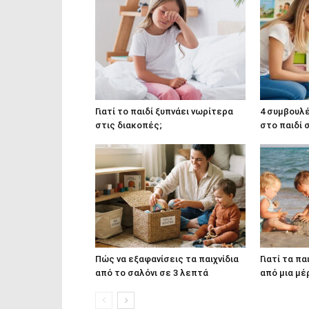
Γιατί το παιδί ξυπνάει νωρίτερα
4 συμβουλέ
στις διακοπές;
στο παιδί 
Πώς να εξαφανίσεις τα παιχνίδια
Γιατί τα πα
από το σαλόνι σε 3 λεπτά
από μια μέ