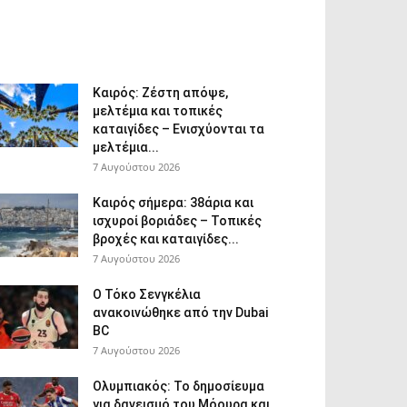
Καιρός: Ζέστη απόψε,
μελτέμια και τοπικές
καταιγίδες – Ενισχύονται τα
μελτέμια...
7 Αυγούστου 2026
Καιρός σήμερα: 38άρια και
ισχυροί βοριάδες – Τοπικές
βροχές και καταιγίδες...
7 Αυγούστου 2026
Ο Τόκο Σενγκέλια
ανακοινώθηκε από την Dubai
BC
7 Αυγούστου 2026
Ολυμπιακός: Το δημοσίευμα
για δανεισμό του Μόουρα και