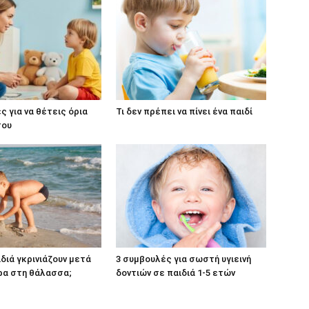
ς για να θέτεις όρια
Τι δεν πρέπει να πίνει ένα παιδί
σου
ιδιά γκρινιάζουν μετά
3 συμβουλές για σωστή υγιεινή
ρα στη θάλασσα;
δοντιών σε παιδιά 1-5 ετών