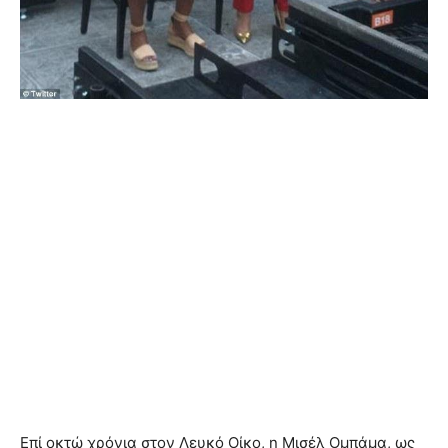
Επί οκτώ χρόνια στον Λευκό Οίκο, η Μισέλ Ομπάμα, ως