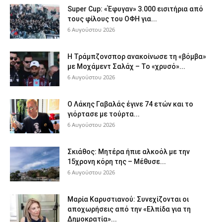
Super Cup: «Έφυγαν» 3.000 εισιτήρια από
τους φίλους του ΟΦΗ για...
6 Αυγούστου 2026
Η Τράμπζονσπορ ανακοίνωσε τη «βόμβα»
με Μοχάμεντ Σαλάχ – Το «χρυσό»...
6 Αυγούστου 2026
Ο Λάκης Γαβαλάς έγινε 74 ετών και το
γιόρτασε με τούρτα...
6 Αυγούστου 2026
Σκιάθος: Μητέρα ήπιε αλκοόλ με την
15χρονη κόρη της – Μέθυσε...
6 Αυγούστου 2026
Μαρία Καρυστιανού: Συνεχίζονται οι
αποχωρήσεις από την «Ελπίδα για τη
Δημοκρατία»...