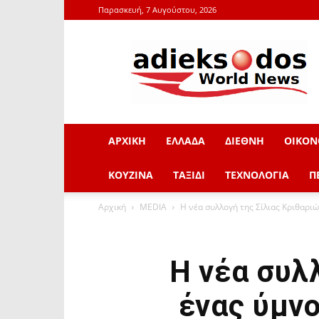
Παρασκευή, 7 Αυγούστου, 2026
adieksodos.gr
ΑΡΧΙΚΗ
ΕΛΛΑΔΑ
ΔΙΕΘΝΗ
ΟΙΚΟΝ
ΚΟΥΖΙΝΑ
ΤΑΞΙΔΙ
ΤΕΧΝΟΛΟΓΙΑ
Π
Αρχική
MEDIA
Η νέα συλλογή της Σίλιας Κριθαριώ
Η νέα συλ
ένας ύμν