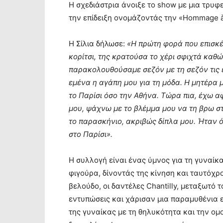
Η σχεδιάστρια άνοιξε το show με μια τρυφ
την επίδειξη ονομάζοντάς την «Hommage 
H Σίλια δήλωσε:
«Η πρώτη φορά που επισκέφ
κορίτσι, της κρατούσα το χέρι σφιχτά κα
παρακολουθούσαμε σεζόν με τη σεζόν τις ε
εμένα η αγάπη μου για τη μόδα. Η μητέρα
το Παρίσι όσο την Αθήνα. Τώρα πια, έχω αφ
μου, ψάχνω με το βλέμμα μου να τη βρω στ
το παρασκήνιο, ακριβώς δίπλα μου. Ήταν ό
στο Παρίσι».
Η συλλογή είναι ένας ύμνος για τη γυναίκ
φιγούρα, δίνοντάς της κίνηση και ταυτόχ
βελούδο, οι δαντέλες Chantilly, μεταξωτό 
εντυπώσεις και χάρισαν μια παραμυθένια 
της γυναίκας με τη θηλυκότητα και την ο