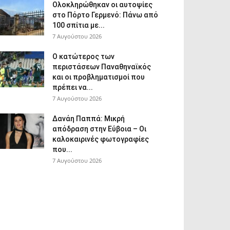
Ολοκληρώθηκαν οι αυτοψίες
στο Πόρτο Γερμενό: Πάνω από
100 σπίτια με...
7 Αυγούστου 2026
Ο κατώτερος των
περιστάσεων Παναθηναϊκός
και οι προβληματισμοί που
πρέπει να...
7 Αυγούστου 2026
Δανάη Παππά: Μικρή
απόδραση στην Εύβοια – Οι
καλοκαιρινές φωτογραφίες
που...
7 Αυγούστου 2026