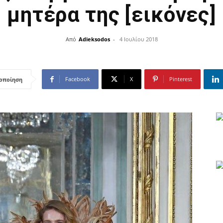
μητέρα της [εικόνες]
Από
Adieksodos
-
4 Ιουλίου 2018
Facebook
X
Pinterest
οποίηση