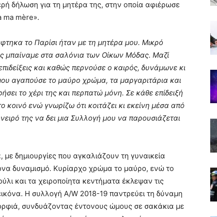
ερή δήλωση για τη μητέρα της, στην οποία αφιέρωσε
à ma mère».
τηκα το Παρίσι ήταν με τη μητέρα μου. Μικρό
θώς μπαίναμε στα σαλόνια των Οίκων Μόδας. Μαζί
πιδείξεις και καθώς περνούσε ο καιρός, δυνάμωνε κι
 μου αγαπούσε το μαύρο χρώμα, τα μαργαριτάρια και
ήσει το χέρι της και περπατώ μόνη. Σε κάθε επίδειξή
ο κοινό ενώ γνωρίζω ότι κοιτάζει κι εκείνη μέσα από
νειρό της να δει μια Συλλογή μου να παρουσιάζεται
α, με δημιουργίες που αγκαλιάζουν τη γυναικεία
ρονα δυναμισμό. Κυρίαρχο χρώμα το μαύρο, ενώ το
τούλι και τα χειροποίητα κεντήματα έκλεψαν τις
εικόνα. Η συλλογή A/W 2018-19 παντρεύει τη δύναμη
μορφιά, συνδυάζοντας έντονους ώμους σε σακάκια με