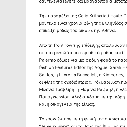
δαντελένια layers και μαργαριτάρια μετατ
Την πασαρέλα της Celia Kritharioti Haute C
μοντέλο είναι χρόνια φίλη της Ελληνίδας 
επίδειξη μόδας του οίκου στην Αθήνα.
Από τη front row της επίδειξης απόλαυσαν 
από τα μεγαλύτερα περιοδικά μόδας και διε
Palermo έδωσε για μια ακόμη φορά το παρόν
fashion Features Editor της Vogue, Sarah Har
Santos, η Lucrezia Buccellati, η Kimberley
οι φίλες της σχεδιάστριας, Ρόζμαρι Χατζηιω
Μιλένα Τσαβλίρη, η Μαρίνα Ραφαήλ, η Ελε
Παπαγεωργίου, Αλεξία Αδάμη με την κόρη
και η οικογένεια της Σίλιας.
Το show έντυσε με τη φωνή της η Χριστίνα 
“Je veux vivre” και το βαλς της Άνοιξης το