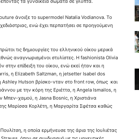
ρέποντας τα γυναικεία σώματα σε γλυπτά.
outure άνοιξε το supermodel Natalia Vodianova. Το
σχεδιάστριας, ενώ έχει περπατήσει σε προηγούμενη
πρώτοι τις δημιουργίες του ελληνικού οίκου μερικά
θνώς αναγνωρισμένοι στυλίστες. Η fashionista Olivia
 στην επίδειξη του οίκου, ενώ εκεί ήταν και η
ris, η Elizabeth Saltzman, η jetsetter Isabel dos
, η Ashley Hutson βρίσκο-νταν στο front row, όπως και
άννου με την κόρη της Εριέττα, η Angela Ismailos, η
ν Μπεν-χαμού, η Jasna Bosnic, η Χριστιάνα
 της Μαρίσσα Κορλέτη, η Μαργαρίτα Σφέτσα καθώς
Πουλίτση, η οποία ερμήνευσε της άρια της Ιουλιέτας
υ Strauss, όπου σε συνδυασμό με τις μαγευτικές