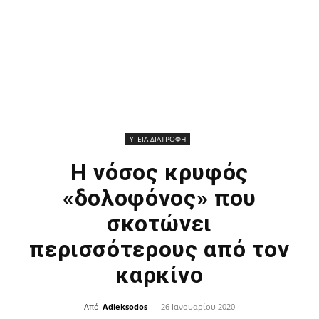
ΥΓΕΙΑ-ΔΙΑΤΡΟΦΗ
Η νόσος κρυφός
«δολοφόνος» που
σκοτώνει
περισσότερους από τον
καρκίνο
Από
Adieksodos
-
26 Ιανουαρίου 2020