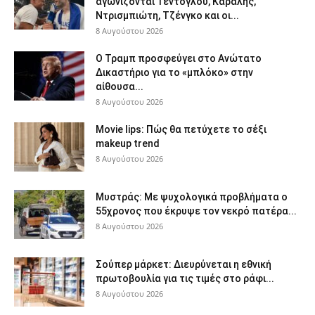
αγωνίζονται Τεντόγλου, Καραλής,
Ντρισμπιώτη, Τζένγκο και οι...
8 Αυγούστου 2026
Ο Τραμπ προσφεύγει στο Ανώτατο
Δικαστήριο για το «μπλόκο» στην
αίθουσα...
8 Αυγούστου 2026
Movie lips: Πώς θα πετύχετε το σέξι
makeup trend
8 Αυγούστου 2026
Μυστράς: Με ψυχολογικά προβλήματα ο
55χρονος που έκρυψε τον νεκρό πατέρα...
8 Αυγούστου 2026
Σούπερ μάρκετ: Διευρύνεται η εθνική
πρωτοβουλία για τις τιμές στο ράφι...
8 Αυγούστου 2026