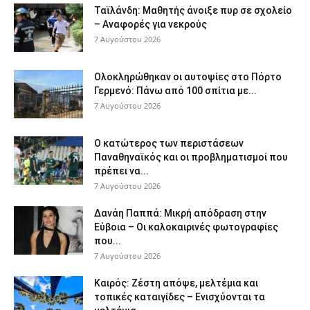
Ταϊλάνδη: Μαθητής άνοιξε πυρ σε σχολείο
– Αναφορές για νεκρούς
7 Αυγούστου 2026
Ολοκληρώθηκαν οι αυτοψίες στο Πόρτο
Γερμενό: Πάνω από 100 σπίτια με...
7 Αυγούστου 2026
Ο κατώτερος των περιστάσεων
Παναθηναϊκός και οι προβληματισμοί που
πρέπει να...
7 Αυγούστου 2026
Δανάη Παππά: Μικρή απόδραση στην
Εύβοια – Οι καλοκαιρινές φωτογραφίες
που...
7 Αυγούστου 2026
Καιρός: Ζέστη απόψε, μελτέμια και
τοπικές καταιγίδες – Ενισχύονται τα