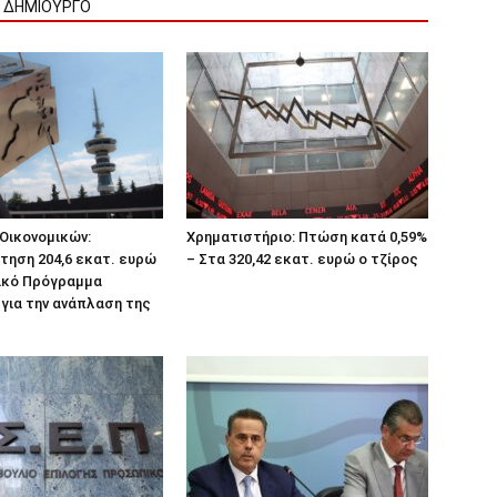
Ν ΔΗΜΙΟΥΡΓΟ
Οικονομικών:
Χρηματιστήριο: Πτώση κατά 0,59%
ηση 204,6 εκατ. ευρώ
– Στα 320,42 εκατ. ευρώ ο τζίρος
ικό Πρόγραμμα
για την ανάπλαση της