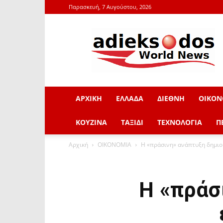
Παρασκευή, 7 Αυγούστου, 2026
adieksodos.gr
ΑΡΧΙΚΗ
ΕΛΛΑΔΑ
ΔΙΕΘΝΗ
ΟΙΚΟΝ
ΚΟΥΖΙΝΑ
ΤΑΞΙΔΙ
ΤΕΧΝΟΛΟΓΙΑ
Π
Αρχική
ΟΙΚΟΝΟΜΙΑ
Η «πράσινη» ανάπτυξη δημιου
Η «πράσ