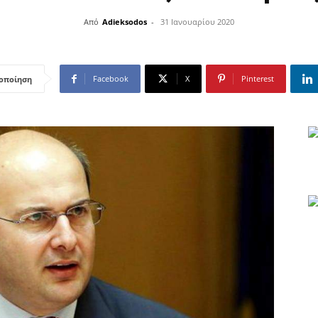
Από
Adieksodos
-
31 Ιανουαρίου 2020
Facebook
X
Pinterest
οποίηση