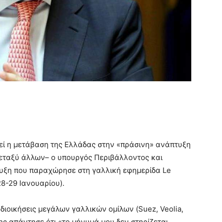
ργεί η μετάβαση της Ελλάδας στην «πράσινη» ανάπτυξη
–μεταξύ άλλων– ο υπουργός Περιβάλλοντος και
υξη που παραχώρησε στη γαλλική εφημερίδα Le
28-29 Ιανουαρίου).
 διοικήσεις μεγάλων γαλλικών ομίλων (Suez, Veolia,
κης απάντησε ότι «το μήνυμά μου δεν στηρίζεται