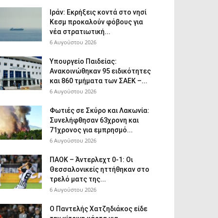
Ιράν: Εκρήξεις κοντά στο νησί
Κεσμ προκαλούν φόβους για
νέα στρατιωτική...
6 Αυγούστου 2026
Υπουργείο Παιδείας:
Ανακοινώθηκαν 95 ειδικότητες
και 860 τμήματα των ΣΑΕΚ –...
6 Αυγούστου 2026
Φωτιές σε Σκύρο και Λακωνία:
Συνελήφθησαν 63χρονη και
71χρονος για εμπρησμό...
6 Αυγούστου 2026
ΠΑΟΚ – Άντερλεχτ 0-1: Οι
Θεσσαλονικείς ηττήθηκαν στο
τρελό ματς της...
6 Αυγούστου 2026
Ο Παντελής Χατζηδιάκος είδε