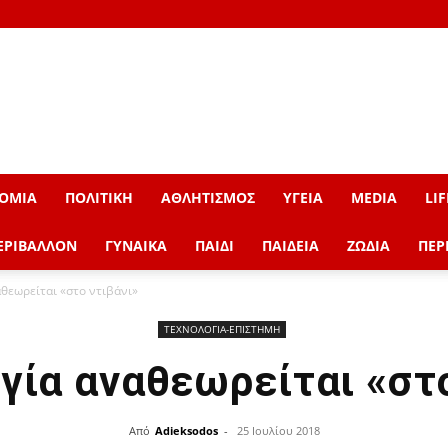
ΟΜΙΑ
ΠΟΛΙΤΙΚΗ
ΑΘΛΗΤΙΣΜΟΣ
ΥΓΕΙΑ
MEDIA
LIF
ΕΡΙΒΑΛΛΟΝ
ΓΥΝΑΙΚΑ
ΠΑΙΔΙ
ΠΑΙΔΕΙΑ
ΖΩΔΙΑ
ΠΕΡ
θεωρείται «στο ντιβάνι»
ΤΕΧΝΟΛΟΓΙΑ-ΕΠΙΣΤΗΜΗ
γία αναθεωρείται «στο
Από
Adieksodos
-
25 Ιουλίου 2018