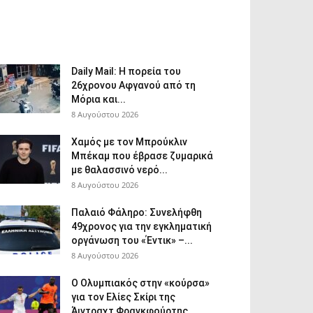
Daily Mail: Η πορεία του
26χρονου Αφγανού από τη
Μόρια και...
8 Αυγούστου 2026
Χαμός με τον Μπρούκλιν
Μπέκαμ που έβρασε ζυμαρικά
με θαλασσινό νερό...
8 Αυγούστου 2026
Παλαιό Φάληρο: Συνελήφθη
49χρονος για την εγκληματική
οργάνωση του «Έντικ» –...
8 Αυγούστου 2026
Ο Ολυμπιακός στην «κούρσα»
για τον Ελίες Σκίρι της
Άιντραχτ Φρανκφούρτης