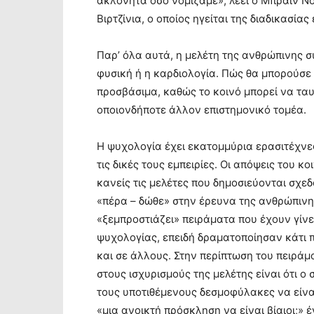
ακλόνητα όσο νομίζαμε», λέει ο Μπράιν Ν
Βιρτζίνια, ο οποίος ηγείται της διαδικασία
Παρ’ όλα αυτά, η μελέτη της ανθρώπινης σ
φυσική ή η καρδιολογία. Πώς θα μπορούσε 
προσβάσιμα, καθώς το κοινό μπορεί να ταυτ
οποιονδήποτε άλλον επιστημονικό τομέα.
Η ψυχολογία έχει εκατομμύρια ερασιτέχνε
τις δικές τους εμπειρίες. Οι απόψεις του κο
κανείς τις μελέτες που δημοσιεύονται σχε
«πέρα – δώθε» στην έρευνα της ανθρώπινη
«ξεμπροστιάζει» πειράματα που έχουν γίνε
ψυχολογίας, επειδή δραματοποίησαν κάτι 
και σε άλλους. Στην περίπτωση του πειράμ
στους ισχυρισμούς της μελέτης είναι ότι 
τους υποτιθέμενους δεσμοφύλακες να είναι
«μια ανοικτή πρόσκληση να είναι βίαιοι;» 