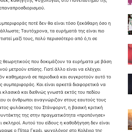
όσεκ, καθηγητής Ψυχολογίας στο Πανεπιστήμιο της
ς επαναπροσδιορισμού.
υμπεριφοράς ποτέ δεν θα είναι τόσο ξεκάθαρη όσο η
άλλωστε; Ταυτόχρονα, τα ευρήματά της είναι πιο
ιστεί μαζί τους, πολύ περισσότερο από ό,τι σε
ς θεωρητικούς που δοκιμάζουν τα ευρήματα με βάση
ινού μετρούν επίσης. Γιατί άλλο είναι να ελέγχει
δόν καθημερινά σε περιοδικά και συγκροτούν αυτό το
ς συμπεριφοράς. Και είναι αρκετά διαφορετικά να
ι κλασικά και διεθνώς γνωστά εκτός του πεδίου
που οι άνθρωποι αναγνώριζαν στους εαυτούς τους
ατος φυλάκισης του Στάνφορντ, η βασική κριτική
ο συντάκτης της στην πραγματικότητα «προπόνησε»
 σκληροί. Αυτού του είδους η καθοδήγηση δεν είναι
έγραψε ο Πίτερ Γκρέι, ψυχολόγος στο Κολέγιο της