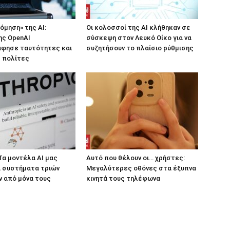
όμηση» της AI:
Οι κολοσσοί της ΑΙ κλήθηκαν σε
ης OpenAI
σύσκεψη στον Λευκό Οίκο για να
φησε ταυτότητες και
συζητήσουν το πλαίσιο ρύθμισης
 πολίτες
 Τα μοντέλα AI μας
Αυτό που θέλουν οι… χρήστες:
α συστήματα τριών
Μεγαλύτερες οθόνες στα έξυπνα
 από μόνα τους
κινητά τους τηλέφωνα