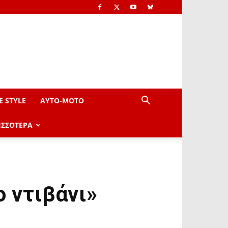
E STYLE
AYTO-ΜOTO
ΙΣΣΟΤΕΡΑ
 ντιβάνι»