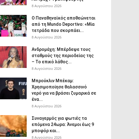
8 Αυγούστου 2026
Ο Παναθηναϊκός αποθεώνεται
από τη Mundo Deportivo: «Μία
τετράδα που σκορπάει...
8 Αυγούστου 2026
Ανδρομάχη: Μπέρδεψε τους
σταθμούς της περιοδείας της
– Το επικό λάθος...
8 Αυγούστου 2026
Μπρούκλιν Μπέκαμ:
Χρησιμοποίησε θαλασσινό
νερό για να βράσει ζυμαρικά σε
ένα...
8 Αυγούστου 2026
Συναγερμός για φωτιές τα
επόμενα 24ωρα: Άνεμοι έως 9
μποφόρ και...
8 Αυγούστου 2026