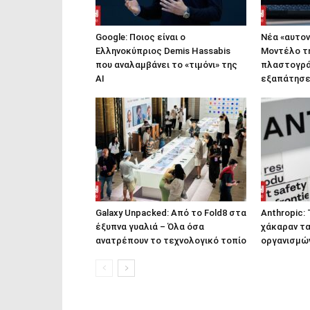
Google: Ποιος είναι ο
Νέα «αυτον
Ελληνοκύπριος Demis Hassabis
Μοντέλο τ
που αναλαμβάνει το «τιμόνι» της
πλαστογρά
ΑΙ
εξαπάτησε
Galaxy Unpacked: Από το Fold8 στα
Anthropic:
έξυπνα γυαλιά – Όλα όσα
χάκαραν τ
ανατρέπουν το τεχνολογικό τοπίο
οργανισμών