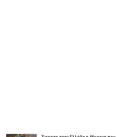
Έφτασε στην Ελλάδα η 46χρονη που