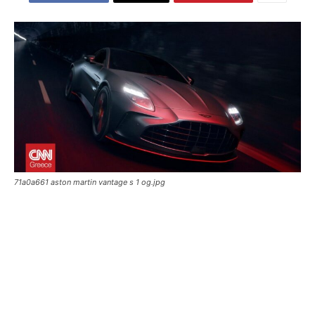
71a0a661 aston martin vantage s 1 og.jpg