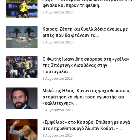
φινάλε και πήραν τη φιλική...
9 Αυγούστου 2026
Καιρός: Ζέστη και θυελλώδεις άνεμοι, με
ριπές που θα φτάνουν τα...
9 Αυγούστου 2026
Ο Φώτης Ιωαννίδης σκόραρε στη «γκέλα»
της Σπόρτινγκ Λισαβόνας στην
Πορτογαλία...
9 Αυγούστου 2026
Μελέτης Ηλίας: Κάνοντας ψυχοθεραπεία,
σταμάτησα να είμαι τόσο εγωιστής και
«καλλιτέχνης»...
9 Αυγούστου 2026
«Εμφύλιος» στο Κόσοβο: Επίθεση με αυγά
στον πρωθυπουργό Άλμπιν Κούρτι –...
9 Αυγούστου 2026