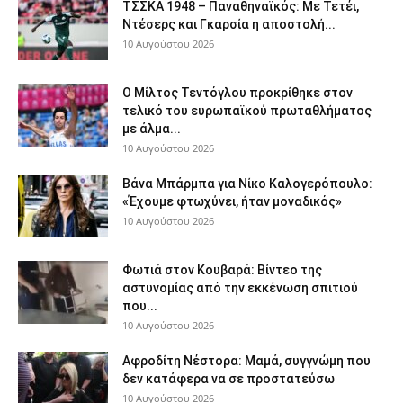
ΤΣΣΚΑ 1948 – Παναθηναϊκός: Με Τετέι,
Ντέσερς και Γκαρσία η αποστολή...
10 Αυγούστου 2026
Ο Μίλτος Τεντόγλου προκρίθηκε στον
τελικό του ευρωπαϊκού πρωταθλήματος
με άλμα...
10 Αυγούστου 2026
Βάνα Μπάρμπα για Νίκο Καλογερόπουλο:
«Έχουμε φτωχύνει, ήταν μοναδικός»
10 Αυγούστου 2026
Φωτιά στον Κουβαρά: Βίντεο της
αστυνομίας από την εκκένωση σπιτιού
που...
10 Αυγούστου 2026
Αφροδίτη Νέστορα: Μαμά, συγγνώμη που
δεν κατάφερα να σε προστατεύσω
10 Αυγούστου 2026