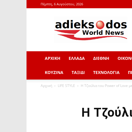
Πέμπτη, 6 Αυγούστου, 2026
adieksodos.gr
ΑΡΧΙΚΗ
ΕΛΛΑΔΑ
ΔΙΕΘΝΗ
ΟΙΚΟΝ
ΚΟΥΖΙΝΑ
ΤΑΞΙΔΙ
ΤΕΧΝΟΛΟΓΙΑ
Π
Αρχική
LIFE STYLE
Η Τζούλια του Power of Love με
Η Τζούλι