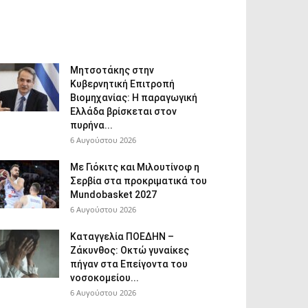
Μητσοτάκης στην
Κυβερνητική Επιτροπή
Βιομηχανίας: Η παραγωγική
Ελλάδα βρίσκεται στον
πυρήνα...
6 Αυγούστου 2026
Με Γιόκιτς και Μιλουτίνοφ η
Σερβία στα προκριματικά του
Mundobasket 2027
6 Αυγούστου 2026
Καταγγελία ΠΟΕΔΗΝ –
Ζάκυνθος: Οκτώ γυναίκες
πήγαν στα Επείγοντα του
νοσοκομείου...
6 Αυγούστου 2026