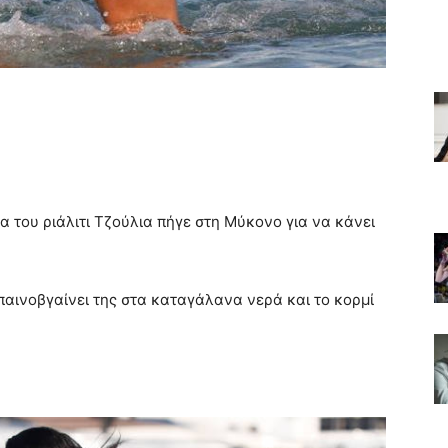
ια του ριάλιτι Τζούλια πήγε στη Μύκονο για να κάνει
αινοβγαίνει της στα καταγάλανα νερά και το κορμί