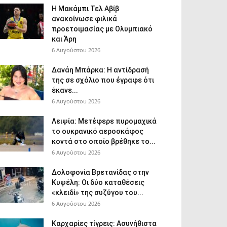
Η Μακάμπι Τελ Αβίβ
ανακοίνωσε φιλικά
προετοιμασίας με Ολυμπιακό
και Άρη
6 Αυγούστου 2026
Δανάη Μπάρκα: Η αντίδρασή
της σε σχόλιο που έγραφε ότι
έκανε...
6 Αυγούστου 2026
Λειψία: Μετέφερε πυρομαχικά
το ουκρανικό αεροσκάφος
κοντά στο οποίο βρέθηκε το...
6 Αυγούστου 2026
Δολοφονία Βρετανίδας στην
Κυψέλη: Οι δύο καταθέσεις
«κλειδί» της συζύγου του...
6 Αυγούστου 2026
Καρχαρίες τίγρεις: Ασυνήθιστα