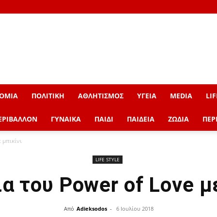
ΟΜΙΑ
ΠΟΛΙΤΙΚΗ
ΑΘΛΗΤΙΣΜΟΣ
ΥΓΕΙΑ
MEDIA
LIF
ΕΡΙΒΑΛΛΟΝ
ΓΥΝΑΙΚΑ
ΠΑΙΔΙ
ΠΑΙΔΕΙΑ
ΖΩΔΙΑ
ΠΕΡ
 μπικίνι
LIFE STYLE
α του Power of Love μ
Από
Adieksodos
-
6 Ιουλίου 2018