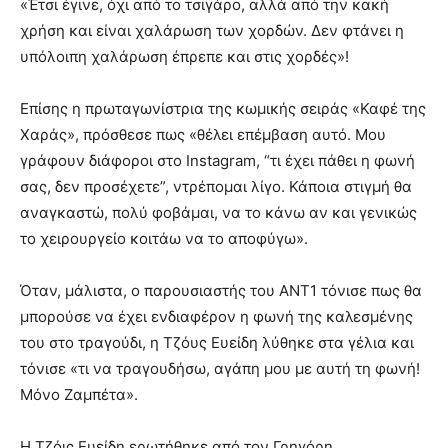
«Έτσι έγινε, όχι από το τσιγάρο, αλλά από την κακή
χρήση και είναι χαλάρωση των χορδών. Δεν φτάνει η
υπόλοιπη χαλάρωση έπρεπε και στις χορδές»!
Επίσης η πρωταγωνίστρια της κωμικής σειράς «Καφέ της
Xαράς», πρόσθεσε πως «θέλει επέμβαση αυτό. Μου
γράφουν διάφοροι στο Instagram, “τι έχει πάθει η φωνή
σας, δεν προσέχετε”, ντρέπομαι λίγο. Κάποια στιγμή θα
αναγκαστώ, πολύ φοβάμαι, να το κάνω αν και γενικώς
το χειρουργείο κοιτάω να το αποφύγω».
Όταν, μάλιστα, ο παρουσιαστής του ΑΝΤ1 τόνισε πως θα
μπορούσε να έχει ενδιαφέρον η φωνή της καλεσμένης
του στο τραγούδι, η Τζόυς Ευείδη λύθηκε στα γέλια και
τόνισε «τι να τραγουδήσω, αγάπη μου με αυτή τη φωνή!
Μόνο Ζαμπέτα».
Η Τζόις Ευείδη ερωτήθηκε από τον Γρηγόρη