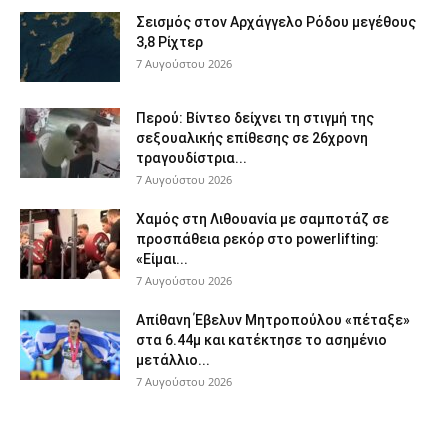
Σεισμός στον Αρχάγγελο Ρόδου μεγέθους
3,8 Ρίχτερ
7 Αυγούστου 2026
Περού: Βίντεο δείχνει τη στιγμή της
σεξουαλικής επίθεσης σε 26χρονη
τραγουδίστρια...
7 Αυγούστου 2026
Χαμός στη Λιθουανία με σαμποτάζ σε
προσπάθεια ρεκόρ στο powerlifting:
«Είμαι...
7 Αυγούστου 2026
Απίθανη Έβελυν Μητροπούλου «πέταξε»
στα 6.44μ και κατέκτησε το ασημένιο
μετάλλιο...
7 Αυγούστου 2026