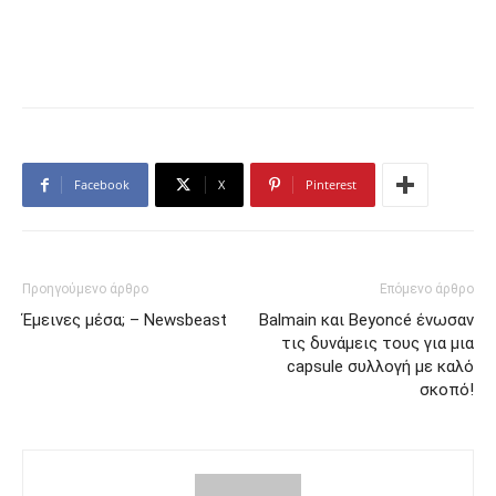
Facebook
X
Pinterest
Προηγούμενο άρθρο
Επόμενο άρθρο
Έμεινες μέσα; – Newsbeast
Balmain και Beyoncé ένωσαν
τις δυνάμεις τους για μια
capsule συλλογή με καλό
σκοπό!