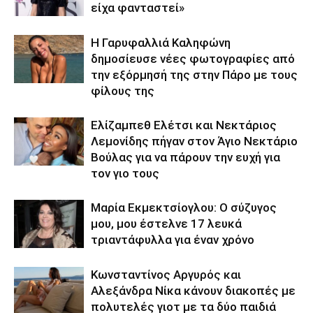
είχα φανταστεί»
Η Γαρυφαλλιά Καληφώνη
δημοσίευσε νέες φωτογραφίες από
την εξόρμησή της στην Πάρο με τους
φίλους της
Ελίζαμπεθ Ελέτσι και Νεκτάριος
Λεμονίδης πήγαν στον Άγιο Νεκτάριο
Βούλας για να πάρουν την ευχή για
τον γιο τους
Μαρία Εκμεκτσίογλου: O σύζυγος
μου, μου έστελνε 17 λευκά
τριαντάφυλλα για έναν χρόνο
Κωνσταντίνος Αργυρός και
Αλεξάνδρα Νίκα κάνουν διακοπές με
πολυτελές γιοτ με τα δύο παιδιά