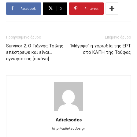
Facebook
X
Pinterest
Προηγούμενο άρθρο
Επόμενο άρθρο
Survivor 2: Ο Γιάννης Τσίλης
“Μάγεψε” η χορωδία της ΕΡΤ
επέστρεψε και είναι…
στο ΚΑΠΗ της Τούφας
αγνώριστος [εικόνα]
Adieksodos
http://adieksodos.gr