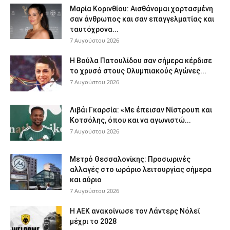
Μαρία Κορινθίου: Αισθάνομαι χορτασμένη
σαν άνθρωπος και σαν επαγγελματίας και
ταυτόχρονα...
7 Αυγούστου 2026
Η Βούλα Πατουλίδου σαν σήμερα κέρδισε
το χρυσό στους Ολυμπιακούς Αγώνες...
7 Αυγούστου 2026
Λιβάι Γκαρσία: «Με έπεισαν Νίστρουπ και
Κοτσόλης, όπου και να αγωνιστώ...
7 Αυγούστου 2026
Μετρό Θεσσαλονίκης: Προσωρινές
αλλαγές στο ωράριο λειτουργίας σήμερα
και αύριο
7 Αυγούστου 2026
Η ΑΕΚ ανακοίνωσε τον Λάντερς Νόλεϊ
μέχρι το 2028