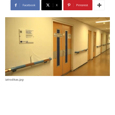
Facebook
X
Pinterest
iatrodikas.jpg