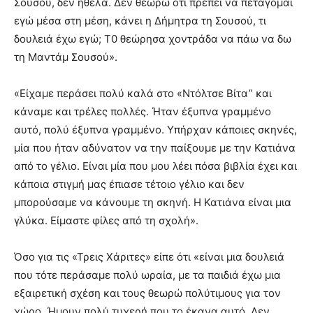
Σουσού, δεν ήθελα. Δεν θεωρώ ότι πρέπει να πετάγομαι
εγώ μέσα στη μέση, κάνει η Δήμητρα τη Σουσού, τι
δουλειά έχω εγώ; Τ0 θεώρησα χοντράδα να πάω να δω
τη Μαντάμ Σουσού».
«Είχαμε περάσει πολύ καλά στο «Ντόλτσε Βίτα” και
κάναμε και τρέλες πολλές. Ήταν έξυπνα γραμμένο
αυτό, πολύ έξυπνα γραμμένο. Υπήρχαν κάποιες σκηνές,
μία που ήταν αδύνατον να την παίξουμε με την Κατιάνα
από το γέλιο. Είναι μία που μου λέει πόσα βιβλία έχει και
κάποια στιγμή μας έπιασε τέτοιο γέλιο και δεν
μπορούσαμε να κάνουμε τη σκηνή. Η Κατιάνα είναι μια
γλύκα. Είμαστε φίλες από τη σχολή».
Όσο για τις «Τρεις Χάριτες» είπε ότι «είναι μια δουλειά
που τότε περάσαμε πολύ ωραία, με τα παιδιά έχω μια
εξαιρετική σχέση και τους θεωρώ πολύτιμους για τον
χώρο. Ήμουν πολύ τυχερή που το έκανα αυτό. Δεν