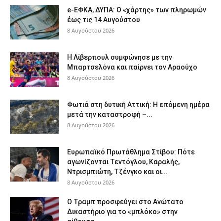
e-ΕΦΚΑ, ΔΥΠΑ: Ο «χάρτης» των πληρωμών
έως τις 14 Αυγούστου
8 Αυγούστου 2026
Η Λίβερπουλ συμφώνησε με την
Μπαρτσελόνα και παίρνει τον Αραούχο
8 Αυγούστου 2026
Φωτιά στη δυτική Αττική: Η επόμενη ημέρα
μετά την καταστροφή –...
8 Αυγούστου 2026
Ευρωπαϊκό Πρωτάθλημα Στίβου: Πότε
αγωνίζονται Τεντόγλου, Καραλής,
Ντρισμπιώτη, Τζένγκο και οι...
8 Αυγούστου 2026
Ο Τραμπ προσφεύγει στο Ανώτατο
Δικαστήριο για το «μπλόκο» στην