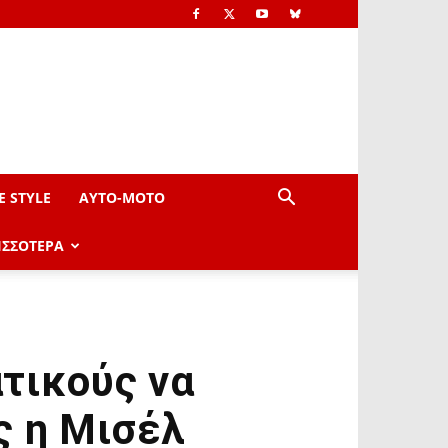
E STYLE
AYTO-ΜOTO
ΙΣΣΟΤΕΡΑ
τικούς να
ς η Μισέλ