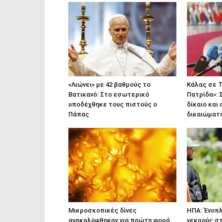
«Λιώνει» με 42 βαθμούς το
Κάλας σε Τ
Βατικανό: Στο εσωτερικό
Πατρίδα»: 
υποδέχθηκε τους πιστούς ο
δίκαιο και
Πάπας
δικαιώματ
Μικροσκοπικές δίνες
ΗΠΑ: Ένοπλ
ανακαλύφθηκαν για πρώτη φορά
νεκρούς στ