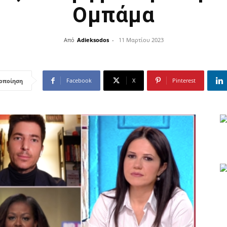
Ομπάμα
Από
Adieksodos
-
11 Μαρτίου 2023
Facebook
X
Pinterest
οποίηση