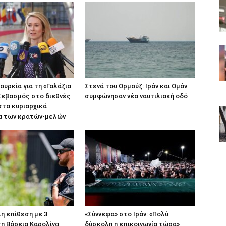
ουρκία για τη «Γαλάζια
Στενά του Ορμούζ: Ιράν και Ομάν
Σεβασμός στο διεθνές
συμφώνησαν νέα ναυτιλιακή οδό
 στα κυριαρχικά
α των κρατών-μελών
η επίθεση με 3
«Σύννεφα» στο Ιράν: «Πολύ
η Βόρεια Καρολίνα
δύσκολη η επικοινωνία τώρα»