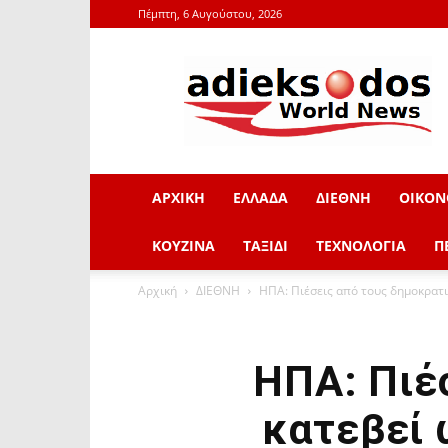
Πέμπτη, 6 Αυγούστου, 2026
adieksodos.gr
ΑΡΧΙΚΗ
ΕΛΛΑΔΑ
ΔΙΕΘΝΗ
ΟΙΚΟΝ
ΚΟΥΖΙΝΑ
ΤΑΞΙΔΙ
ΤΕΧΝΟΛΟΓΙΑ
Π
Αρχική
ΔΙΕΘΝΗ
ΗΠΑ: Πιέσεις από τους δημοκρατι
ΗΠΑ: Πιέ
κατεβεί 