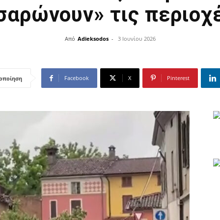
σαρώνουν» τις περιοχ
Από
Adieksodos
-
3 Ιουνίου 2026
Facebook
X
Pinterest
οποίηση