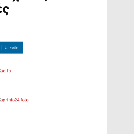
ές
Linkedin