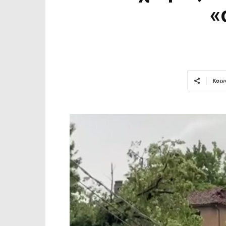
«
Κοιν