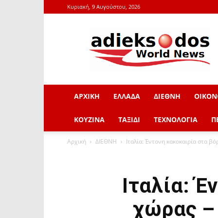
Κυριακή, 9 Αυγούστου, 2026
adieksodos.gr
ΑΡΧΙΚΗ
ΕΛΛΑΔΑ
ΔΙΕΘΝΗ
ΟΙΚΟΝ
ΚΟΥΖΙΝΑ
ΤΑΞΙΔΙ
ΤΕΧΝΟΛΟΓΙΑ
Π
Αρχική
ΔΙΕΘΝΗ
Ιταλία: Έντονη κακοκαιρία στα βόρ
Ιταλία: Έ
χώρας –