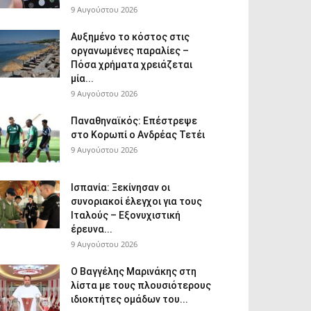
9 Αυγούστου 2026
Αυξημένο το κόστος στις
οργανωμένες παραλίες –
Πόσα χρήματα χρειάζεται
μία...
9 Αυγούστου 2026
Παναθηναϊκός: Επέστρεψε
στο Κορωπί ο Ανδρέας Τετέι
9 Αυγούστου 2026
Ισπανία: Ξεκίνησαν οι
συνοριακοί έλεγχοι για τους
Ιταλούς – Εξονυχιστική
έρευνα...
9 Αυγούστου 2026
Ο Βαγγέλης Μαρινάκης στη
λίστα με τους πλουσιότερους
ιδιοκτήτες ομάδων του...