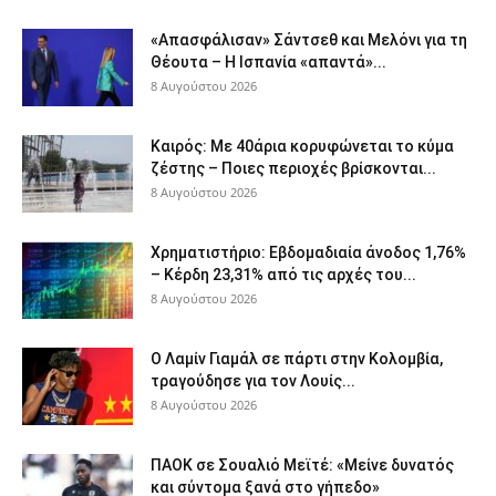
«Απασφάλισαν» Σάντσεθ και Μελόνι για τη
Θέουτα – Η Ισπανία «απαντά»...
8 Αυγούστου 2026
Καιρός: Με 40άρια κορυφώνεται το κύμα
ζέστης – Ποιες περιοχές βρίσκονται...
8 Αυγούστου 2026
Χρηματιστήριο: Εβδομαδιαία άνοδος 1,76%
– Κέρδη 23,31% από τις αρχές του...
8 Αυγούστου 2026
Ο Λαμίν Γιαμάλ σε πάρτι στην Κολομβία,
τραγούδησε για τον Λουίς...
8 Αυγούστου 2026
ΠΑΟΚ σε Σουαλιό Μεϊτέ: «Μείνε δυνατός
και σύντομα ξανά στο γήπεδο»