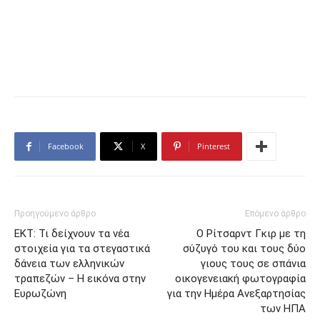
Facebook
X
Pinterest
Προηγούμενο άρθρο
Επόμενο άρθρο
ΕΚΤ: Τι δείχνουν τα νέα
Ο Ρίτσαρντ Γκιρ με τη
στοιχεία για τα στεγαστικά
σύζυγό του και τους δύο
δάνεια των ελληνικών
γιους τους σε σπάνια
τραπεζών – H εικόνα στην
οικογενειακή φωτογραφία
Ευρωζώνη
για την Ημέρα Ανεξαρτησίας
των ΗΠΑ