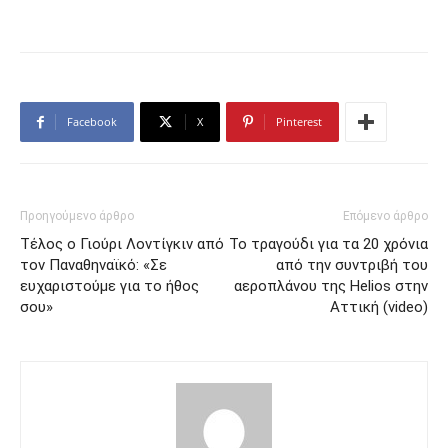
Facebook
X
Pinterest
Προηγούμενο άρθρο
Επόμενο άρθρο
Τέλος ο Γιούρι Λοντίγκιν από
Το τραγούδι για τα 20 χρόνια
τον Παναθηναϊκό: «Σε
από την συντριβή του
ευχαριστούμε για το ήθος
αεροπλάνου της Helios στην
σου»
Αττική (video)