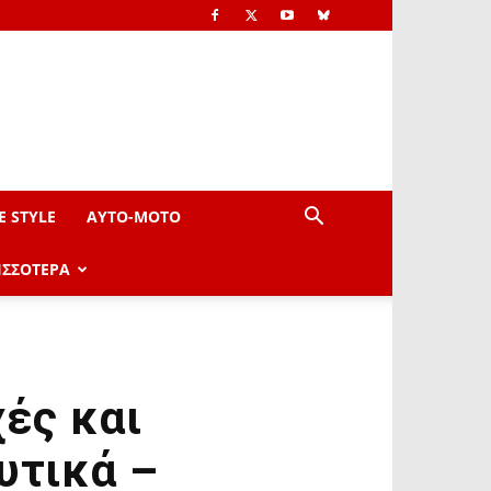
E STYLE
AYTO-ΜOTO
ΙΣΣΟΤΕΡΑ
χές και
υτικά –