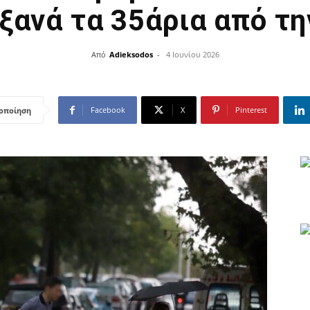
ξανά τα 35άρια από τ
Από
Adieksodos
-
4 Ιουνίου 2026
Facebook
X
Pinterest
οποίηση