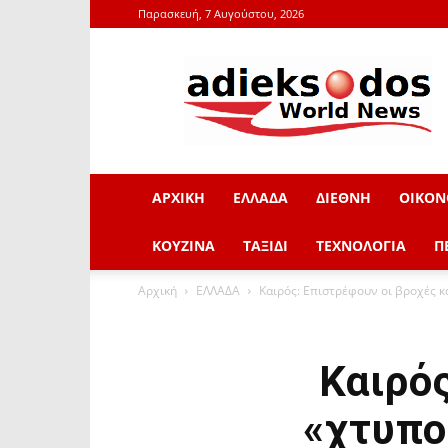
Παρασκευή, 7 Αυγούστου, 2026
adieksodos.gr
ΑΡΧΙΚΗ
ΕΛΛΑΔΑ
ΔΙΕΘΝΗ
ΟΙΚΟΝ
ΚΟΥΖΙΝΑ
ΤΑΞΙΔΙ
ΤΕΧΝΟΛΟΓΙΑ
Π
Αρχική
ΕΛΛΑΔΑ
Καιρός: Επιστρέφουν οι βροχές κα
Καιρός
«χτυπο