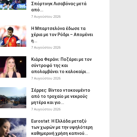
Σπόρτινγκ Λισαβόνας μετά
από...
7 Αυγούστου 2026
Η Μπαρτσελόνα έδωσε τα
χέρια με τον Ρόδρι – Απομένει
η...
7 Αυγούστου 2026
Κιάρα Φεράνι: Ποζάρει με τον
σύντροφό της και
απολαμβάνει το καλοκαίρι...
7 Αυγούστου 2026
Σέρρες: Βίντεο ντοκουμέντο
από το τροχαίο με νεκρούς
μητέρα και γιο...
7 Αυγούστου 2026
Eurostat: Η Ελλάδα μεταξύ
των χωρών με την υψηλότερη
καθημερινή χρήση καπνού...