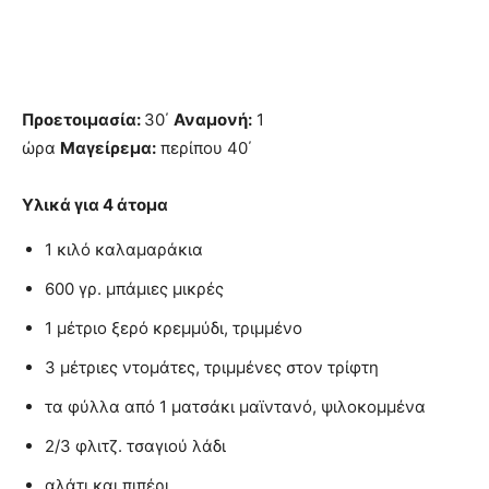
Προετοιμασία:
30΄
Αναμονή:
1
ώρα
Μαγείρεμα:
περίπου 40΄
Υλικά για 4 άτομα
1 κιλό καλαμαράκια
600 γρ. μπάμιες μικρές
1 μέτριο ξερό κρεμμύδι, τριμμένο
3 μέτριες ντομάτες, τριμμένες στον τρίφτη
τα φύλλα από 1 ματσάκι μαϊντανό, ψιλοκομμένα
2/3 φλιτζ. τσαγιού λάδι
αλάτι και πιπέρι