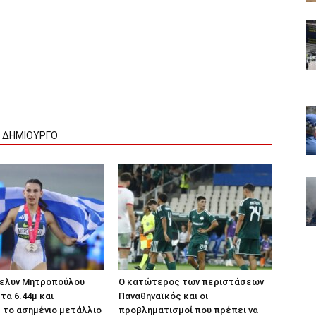
Ν ΔΗΜΙΟΥΡΓΟ
βελυν Μητροπούλου
Ο κατώτερος των περιστάσεων
τα 6.44μ και
Παναθηναϊκός και οι
 το ασημένιο μετάλλιο
προβληματισμοί που πρέπει να