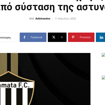
από σύσταση της αστυν
Από
Adieksodos
-
11 Απριλίου 2025
Facebook
X
Pinterest
οποίηση