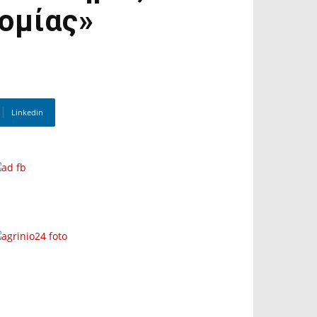
ομίας»
Linkedin