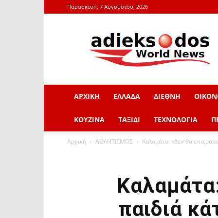
Παρασκευή, 7 Αυγούστου, 2026
adieksodos.gr
ΑΡΧΙΚΗ
ΕΛΛΑΔΑ
ΔΙΕΘΝΗ
ΟΙΚΟΝ
ΚΟΥΖΙΝΑ
ΤΑΞΙΔΙ
ΤΕΧΝΟΛΟΓΙΑ
Π
Αρχική
ΑΘΛΗΤΙΣΜΟΣ
Kαλαμάτα: «Δεν θα επιτραπε
Kαλαμάτα:
παιδιά κά