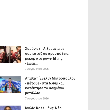
Χαμός στη Λιθουανία με
σαμποτάζ σε προσπάθεια
ρεκόρ στο powerlifting:
«Είμαι...
7 Αυγούστου 2026
Απίθανη Έβελυν Μητροπούλου
«πέταξε» στα 6.44μ και
κατέκτησε το ασημένιο
μετάλλιο...
7 Αυγούστου 2026
Ιουλία Καλλιμάνη: Νέο