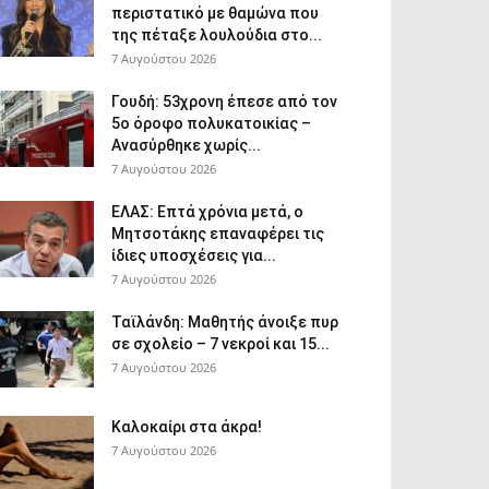
περιστατικό με θαμώνα που
της πέταξε λουλούδια στο...
7 Αυγούστου 2026
Γουδή: 53χρονη έπεσε από τον
5ο όροφο πολυκατοικίας –
Ανασύρθηκε χωρίς...
7 Αυγούστου 2026
ΕΛΑΣ: Επτά χρόνια μετά, ο
Μητσοτάκης επαναφέρει τις
ίδιες υποσχέσεις για...
7 Αυγούστου 2026
Ταϊλάνδη: Μαθητής άνοιξε πυρ
σε σχολείο – 7 νεκροί και 15...
7 Αυγούστου 2026
Καλοκαίρι στα άκρα!
7 Αυγούστου 2026