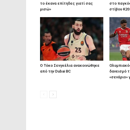
το έκανα επίτηδες γιατί σας
στο παγκό
μισώ»
στίβου Κ20
Ο Τόκο Σενγκέλια ανακοινώθηκε
Ολυμπιακός
από την Dubai BC
δανεισμό τ
«σενάριο» γ