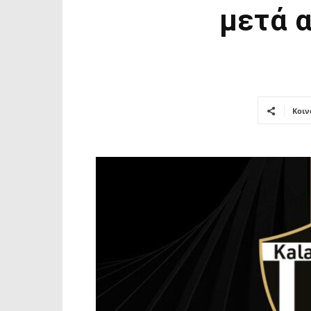
μετά 
Κοιν