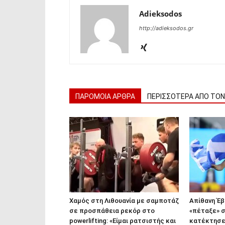
Adieksodos
http://adieksodos.gr
ΠΑΡΟΜΟΙΑ ΑΡΘΡΑ
ΠΕΡΙΣΣΟΤΕΡΑ ΑΠΟ ΤΟ
Χαμός στη Λιθουανία με σαμποτάζ
Απίθανη Έ
σε προσπάθεια ρεκόρ στο
«πέταξε» σ
powerlifting: «Είμαι ρατσιστής και
κατέκτησε