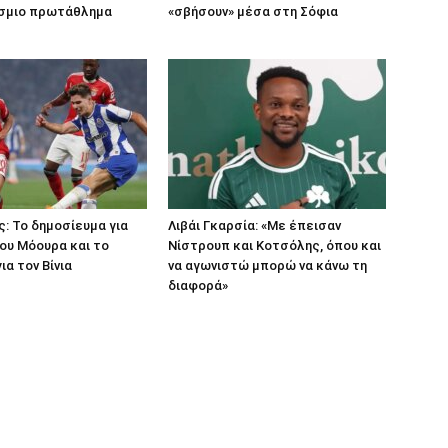
σμιο πρωτάθλημα
«σβήσουν» μέσα στη Σόφια
: Το δημοσίευμα για
Λιβάι Γκαρσία: «Με έπεισαν
ου Μόουρα και το
Νίστρουπ και Κοτσόλης, όπου και
ια τον Βίνια
να αγωνιστώ μπορώ να κάνω τη
διαφορά»