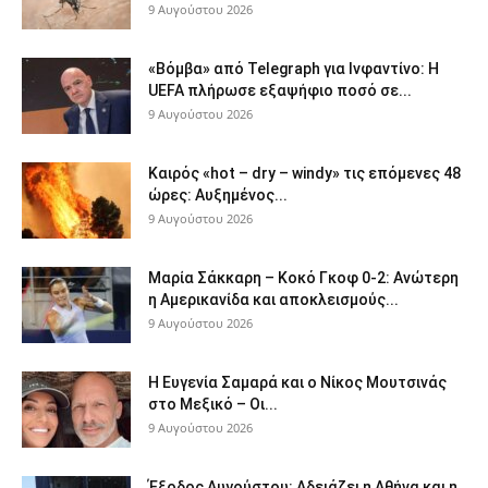
9 Αυγούστου 2026
«Βόμβα» από Telegraph για Ινφαντίνο: Η
UEFA πλήρωσε εξαψήφιο ποσό σε...
9 Αυγούστου 2026
Καιρός «hot – dry – windy» τις επόμενες 48
ώρες: Αυξημένος...
9 Αυγούστου 2026
Μαρία Σάκκαρη – Κοκό Γκοφ 0-2: Ανώτερη
η Αμερικανίδα και αποκλεισμούς...
9 Αυγούστου 2026
Η Ευγενία Σαμαρά και ο Νίκος Μουτσινάς
στο Μεξικό – Οι...
9 Αυγούστου 2026
Έξοδος Αυγούστου: Αδειάζει η Αθήνα και η