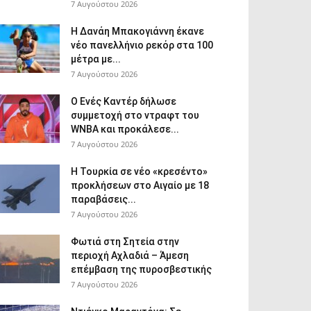
7 Αυγούστου 2026
Η Δανάη Μπακογιάννη έκανε
νέο πανελλήνιο ρεκόρ στα 100
μέτρα με...
7 Αυγούστου 2026
Ο Ενές Καντέρ δήλωσε
συμμετοχή στο ντραφτ του
WNBA και προκάλεσε...
7 Αυγούστου 2026
Η Τουρκία σε νέο «κρεσέντο»
προκλήσεων στο Αιγαίο με 18
παραβάσεις...
7 Αυγούστου 2026
Φωτιά στη Σητεία στην
περιοχή Αχλαδιά – Άμεση
επέμβαση της πυροσβεστικής
7 Αυγούστου 2026