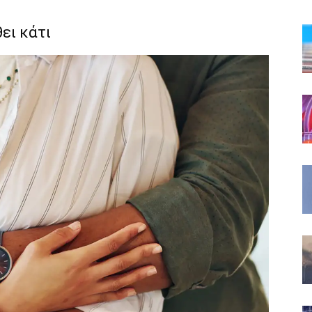
θει κάτι