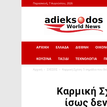
Παρασκευή, 7 Αυγούστου, 2026
adieksodos.gr
ΑΡΧΙΚΗ
ΕΛΛΑΔΑ
ΔΙΕΘΝΗ
ΟΙΚΟΝ
ΚΟΥΖΙΝΑ
ΤΑΞΙΔΙ
ΤΕΧΝΟΛΟΓΙΑ
Π
Αρχική
ΣΧΕΣΕΙΣ
Καρμική Σχέση: 5 σημάδια που δεί
Καρμική Σ
ίσως δεν