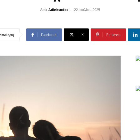
Από
Adieksodos
-
22 Ιουλίου 2025
Facebook
X
Pinterest
οποίηση