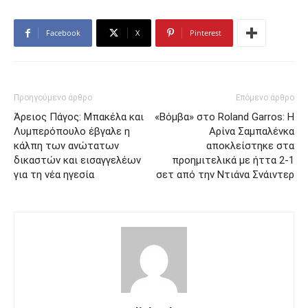
Facebook
X
Pinterest
Προηγούμενο άρθρο
Επόμενο άρθρο
Άρειος Πάγος: Μπακέλα και
«Βόμβα» στο Roland Garros: Η
Λυμπερόπουλο έβγαλε η
Αρίνα Σαμπαλένκα
κάλπη των ανώτατων
αποκλείστηκε στα
δικαστών και εισαγγελέων
προημιτελικά με ήττα 2-1
για τη νέα ηγεσία
σετ από την Ντιάνα Σνάιντερ